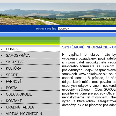
Rýchla navigácia:
SYSTÉMOVÉ INFORMÁCIE - 
DOMOV
Pri vypĺňaní formulárov môžu by
SAMOSPRÁVA
vybavenie požiadaviek používate
ŠKOLSTVO
ich používateľ neposkytnete vedo
niektorého formulára za účelom 
KULTÚRA
poskytnutých údajov nespracováva 
stránkach www.sokolovce.sk sa m
ŠPORT
osobnú identitu. V prípade, že ná
FARNOSŤ
údaje, ktoré môžu mať povahu os
osobných údajov v znení neskorší
POŠTA
uvedeným zákonom. Obec SOKOLOVC
použitie výlučne pre potreby Ob
OBEC A OKOLIE
neposkytneme tretím osobám. Ob
KONTAKT
vyradí z ktorejkoľvek zaregistro
databázy, ak o to písomne požiadat
ÚRADNÁ TABUĽA
VIRTUÁLNY CINTORÍN