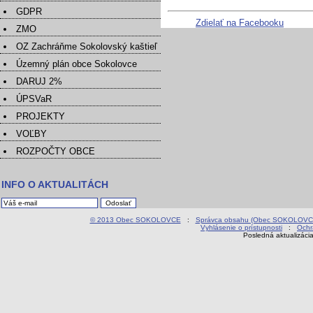
GDPR
Zdielať na Facebooku
ZMO
OZ Zachráňme Sokolovský kaštieľ
Územný plán obce Sokolovce
DARUJ 2%
ÚPSVaR
PROJEKTY
VOĽBY
ROZPOČTY OBCE
INFO O AKTUALITÁCH
© 2013 Obec SOKOLOVCE
:
Správca obsahu (Obec SOKOLOVC
Vyhlásenie o prístupnosti
:
Ochr
Posledná aktualizáci