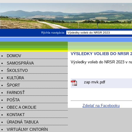
Rýchla navigácia:
VÝSLEDKY VOLIEB DO NRSR 
DOMOV
Výsledky volieb do NRSR 2023 v na
SAMOSPRÁVA
ŠKOLSTVO
KULTÚRA
zap mvk.pdf
ŠPORT
FARNOSŤ
POŠTA
Zdielať na Facebooku
OBEC A OKOLIE
KONTAKT
ÚRADNÁ TABUĽA
VIRTUÁLNY CINTORÍN