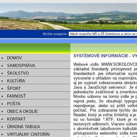
Rýchla navigácia:
SYSTÉMOVÉ INFORMÁCIE - V
DOMOV
Webové sídlo WWW.SOKOLOVCE.SK
SAMOSPRÁVA
základné štandardy prístupnosti 
ŠKOLSTVO
štandardoch pre informačné syst
vytvorené s ohľadom na maximálnu 
KULTÚRA
aj po vypnutí zobrazovania obráz
Java a JavaScript sekvencií. Je 
ŠPORT
jednoducho zväčšovať a zmenšova
FARNOSŤ
Mnoho súborov na tomto sídle je 
najmä preto, že obsahujú typogr
POŠTA
nepodporuje, alebo sú príliš veľk
počítač. Pre zobrazenie týchto d
OBEC A OKOLIE
Reader, ktorý je voľne šíriteľný a 
KONTAKT
sú vo formáte *.RTF, ktoré je m
textových editoroch. Viacero súbor
ÚRADNÁ TABUĽA
v akomkoľvek tabuľkovom kalkulát
prístupnosťou webového sídla kon
VIRTUÁLNY CINTORÍN