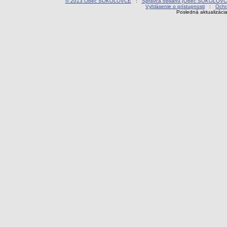
© 2013 Obec SOKOLOVCE
:
Správca obsahu (Obec SOKOLOVC
Vyhlásenie o prístupnosti
:
Ochr
Posledná aktualizáci