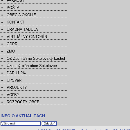
FARNOSŤ
POŠTA
OBEC A OKOLIE
KONTAKT
ÚRADNÁ TABUĽA
VIRTUÁLNY CINTORÍN
GDPR
ZMO
OZ Zachráňme Sokolovský kaštieľ
Územný plán obce Sokolovce
DARUJ 2%
ÚPSVaR
PROJEKTY
VOĽBY
ROZPOČTY OBCE
INFO O AKTUALITÁCH