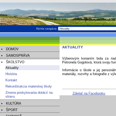
Rýchla navigácia:
AKTUALITY
DOMOV
SAMOSPRÁVA
Výberovým konaním bola za riadi
ŠKOLSTVO
Petronela Gogolová, ktorá svoju fu
Aktuality
Informácie o škole a jej personá
História
materiály, rozvrhy a fotografie z vý
Kontakt
Rekonštrukcia materskej školy
Zmena poskytovania dotácií na
Zdielať na Facebooku
stravu
KULTÚRA
ŠPORT