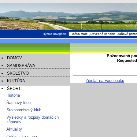
Rýchla navigácia:
Požadovaná pod
DOMOV
Requested 
SAMOSPRÁVA
ŠKOLSTVO
Zdielať na Facebooku
KULTÚRA
ŠPORT
História
Šachový klub
Stolnotenisový klub
Výsledky a rozpisy domácich
zápasov
Aktuality
Cyklistická mapa