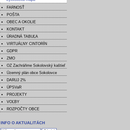
FARNOSŤ
POŠTA
OBEC A OKOLIE
KONTAKT
ÚRADNÁ TABUĽA
VIRTUÁLNY CINTORÍN
GDPR
ZMO
OZ Zachráňme Sokolovský kaštieľ
Územný plán obce Sokolovce
DARUJ 2%
ÚPSVaR
PROJEKTY
VOĽBY
ROZPOČTY OBCE
INFO O AKTUALITÁCH