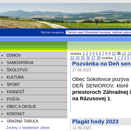
Rýchla navigácia:
1
2
3
4
5
6
7
8
9
10
11
12
1
stránka:
DOMOV
33
34
35
36
37
38
1
2
3
4
5
stránka:
SAMOSPRÁVA
Pozvánka na Deň seni
ŠKOLSTVO
27.09.2023
KULTÚRA
Obec Sokolovce pozýva v
ŠPORT
DEŇ SENIOROV, ktoré 
priestoroch Záhradnej 
FARNOSŤ
na Rázusovej 1
.
POŠTA
OBEC A OKOLIE
KONTAKT
Plagát hody 2023
ÚRADNÁ TABUĽA
Zmeny v triedenom zbere
12.09.2023