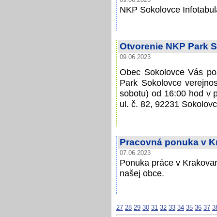
09.06.2023
NKP Sokolovce Infotabul
Otvorenie NKP Park 
09.06.2023
Obec Sokolovce Vás poz
Park Sokolovce verejnos
sobotu) od 16:00 hod v 
ul. č. 82, 92231 Sokolovc
Pracovná ponuka v 
07.06.2023
Ponuka práce v Krakova
našej obce.
27
28
29
30
31
32
33
34
35
36
37
3