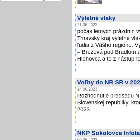
Výletné vlaky
21.06.2023
počas letných prázdnin v
Trnavský kraj výletné vla
ľudia z Vášho regiónu. Vý
– Brezová pod Bradlom a 
Hlohovca a to z nástupnej
Voľby do NR SR v 20
14.06.2023
Rozhodnutie predsedu N
Slovenskej republiky, kt
2023.
NKP Sokolovce Infota