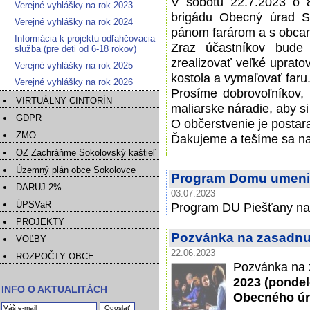
V sobotu 22.7.2023 o 
Verejné vyhlášky na rok 2023
brigádu Obecný úrad S
Verejné vyhlášky na rok 2024
pánom farárom a s obcami
Informácia k projektu odľahčovacia
Zraz účastníkov bude
služba (pre deti od 6-18 rokov)
zrealizovať veľké upratov
Verejné vyhlášky na rok 2025
kostola a vymaľovať faru
Verejné vyhlášky na rok 2026
Prosíme dobrovoľníkov, 
VIRTUÁLNY CINTORÍN
maliarske náradie, aby si
GDPR
O občerstvenie je postar
ZMO
Ďakujeme a tešíme sa na
OZ Zachráňme Sokolovský kaštieľ
Územný plán obce Sokolovce
Program Domu umeni
DARUJ 2%
03.07.2023
ÚPSVaR
Program DU Piešťany na
PROJEKTY
Pozvánka na zasadnut
VOĽBY
22.06.2023
ROZPOČTY OBCE
Pozvánka na 
2023 (pondel
INFO O AKTUALITÁCH
Obecného úr