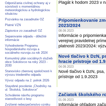
Plagát k hodom 2023 v na
Odporúčania civilnej ochrany aj v
súvislosti s momentálnou
meteorologickou a hydrologickou
situáciou
Pozvánka na zasadnutie OZ
Pripomienkovanie zm
2023/2024
Platné VZN
Zápisnice zo zasadnutí OZ
08.09.2023
Informácie o pripomienk
Separovanie odpadu - dôležité
informácie
verejnej pravidelnej prí
platnosti 2023/2024: výz
Vyhodnotenie Programu
hospodárskeho rozvoja a
sociálneho rozvoja za rok 2024
Nové tlačivo k DzN, 
Komunitný plán sociálnych služieb
hracie prístroje od 1.
obce Sokolovce na roky 2023 -
2030
04.09.2023
Nové tlačivo k DzN, psa,
Stanovisko zberovej spoločnosti k
vývozu triedeného odpadu
prístroje od 1.9.2023
Vývoz odpadu na 2. polrok 2026
Stavebné povolenie „Chodníky na
ul. Školská, Sokolovce“
Začiatok školského r
Schválenie návrhu programu
starostlivosti o lesy
01.09.2023
Informácie ohľadom zači
Zvýšené nebezpečenstvo vzniku