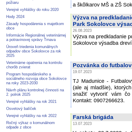
požiaru
a škôlkarov MŠ a ZŠ Sok
Verejné vyhlášky do roku 2020
Hody 2024
Výzva na predkladani
Park Sokolovce výsa
Zásady hospodárenia s majetkom
obce
26.08.2023
Informácie Regionálnej veterinárnej
Výzva na predkladanie p
a potravinovej správy Trnava
Sokolovce výsadba drev
Úroveň triedenia komunálnych
odpadov obce Sokolovce za rok
2025
Veterinárne opatrenia na kontrolu
Pozvánka do futbalov
chorôb zvierat
19.07.2023
Program hospodárskeho a
sociálneho rozvoja obce Sokolovce
TJ Madunice - Futbalov
na roky 2023-2030
(ale aj mladšie), ktorýc
Návrh plánu kontrolnej činnosti na
snažiť vytvoriť vám č
2. polrok 2025
Kontakt: 0907266623.
Verejné vyhlášky na rok 2021
Osvetový balíček
Verejné vyhlášky na rok 2022
Farská brigáda
Ročný výkaz o komunálnom
13.07.2023
odpade z obce