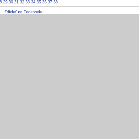
8
29
30
31
32
33
34
35
36
37
38
Zdielať na Facebooku