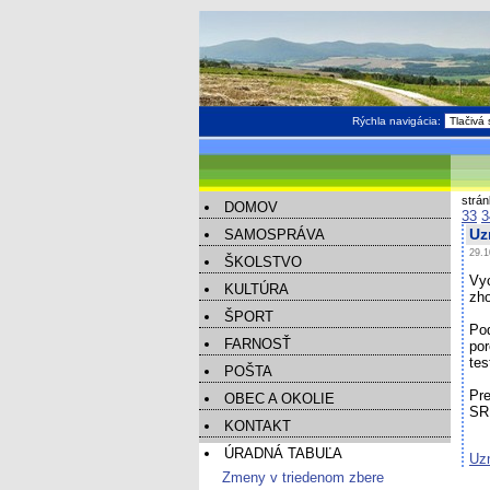
Rýchla navigácia:
strá
DOMOV
33
3
SAMOSPRÁVA
Uz
29.1
ŠKOLSTVO
Vy
KULTÚRA
zho
ŠPORT
Pod
FARNOSŤ
po
tes
POŠTA
Pr
OBEC A OKOLIE
SR 
KONTAKT
ÚRADNÁ TABUĽA
Uz
Zmeny v triedenom zbere