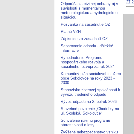
27
2
Odporúčania civilnej ochrany aj v
súvislosti s momentálnou
meteorologickou a hydrologickou
situáciou
Pozvánka na zasadnutie OZ
Platné VZN
Zápisnice zo zasadnutí OZ
Separovanie odpadu - dôležité
informácie
Vyhodnotenie Programu
hospodárskeho rozvoja a
sociálneho rozvoja za rok 2024
Komunitný plán sociálnych služieb
obce Sokolovce na roky 2023 -
2030
Stanovisko zberovej spoločnosti k
vývozu triedeného odpadu
Vývoz odpadu na 2. polrok 2026
Stavebné povolenie „Chodníky na
ul. Školská, Sokolovce“
Schválenie návrhu programu
starostlivosti o lesy
Zvýšené nebezpečenstvo vzniku