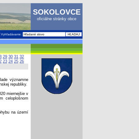
SOKOLOVCE
oficiálne stránky obce
Vyhľadávanie:
8
29
30
31
32
2
23
24
25
26
klade významne
skej republiky.
20 miernejšie v
om celoplošnom
pohybu na území