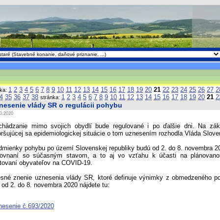
1
2
3
4
5
6
7
8
9
10
11
12
13
14
15
16
17
18
19
20
21
22
23
24
25
26
27
2
nka:
4
35
36
37
38
1
2
3
4
5
6
7
8
9
10
11
12
13
14
15
16
17
18
19
20
21
2
stránka:
nesenie vlády SR o regulácii pohybu
0.2020
chádzanie mimo svojich obydlí bude regulované i po ďalšie dni. Na zá
ršujúcej sa epidemiologickej situácie o tom uznesením rozhodla Vláda Sloven
mienky pohybu po území Slovenskej republiky budú od 2. do 8. novembra 20
rovnaní so súčasným stavom, a to aj vo vzťahu k účasti na plánovan
tovaní obyvateľov na COVID-19.
esné znenie uznesenia vlády SR, ktoré definuje výnimky z obmedzeného 
od 2. do 8. novembra 2020 nájdete tu:
nesenie č.693/2020