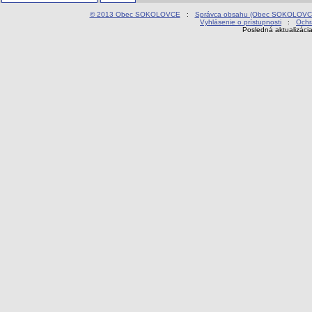
© 2013 Obec SOKOLOVCE
:
Správca obsahu (Obec SOKOLOVC
Vyhlásenie o prístupnosti
:
Ochr
Posledná aktualizáci