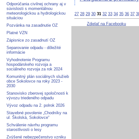
Odporúčania civilnej ochrany aj v
súvislosti s momentálnou
meteorologickou a hydrologickou
27
28
29
30
31
32
33
34
35
36
37
3
situáciou
Zdielať na Facebooku
Pozvánka na zasadnutie OZ
Platné VZN
Zápisnice zo zasadnutí OZ
Separovanie odpadu - dôležité
informácie
Vyhodnotenie Programu
hospodárskeho rozvoja a
sociálneho rozvoja za rok 2024
Komunitný plán sociálnych služieb
obce Sokolovce na roky 2023 -
2030
Stanovisko zberovej spoločnosti k
vývozu triedeného odpadu
Vývoz odpadu na 2. polrok 2026
Stavebné povolenie „Chodníky na
ul. Školská, Sokolovce“
Schválenie návrhu programu
starostlivosti o lesy
Zvýšené nebezpečenstvo vzniku