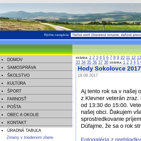
Rýchla navigácia:
1
2
3
4
5
6
7
8
9
10
11
12
1
stránka:
DOMOV
33
34
35
36
37
38
1
2
3
4
5
stránka:
SAMOSPRÁVA
Hody Sokolovce 2017
ŠKOLSTVO
18.09.2017
KULTÚRA
Aj tento rok sa v našej 
ŠPORT
z Klevner veterán zraz.
FARNOSŤ
od 13:30 do 15:00. Vete
POŠTA
našej obci. Ďakujem vš
OBEC A OKOLIE
sprostredkovanie príjem
KONTAKT
Dúfajme, že sa o rok st
ÚRADNÁ TABUĽA
Zmeny v triedenom zbere
Fotogaléria z prehliadk