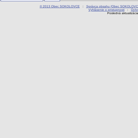
© 2013 Obec SOKOLOVCE
:
Správca obsahu (Obec SOKOLOVC
Vyhlásenie o prístupnosti
:
Ochr
Posledná aktualizáci