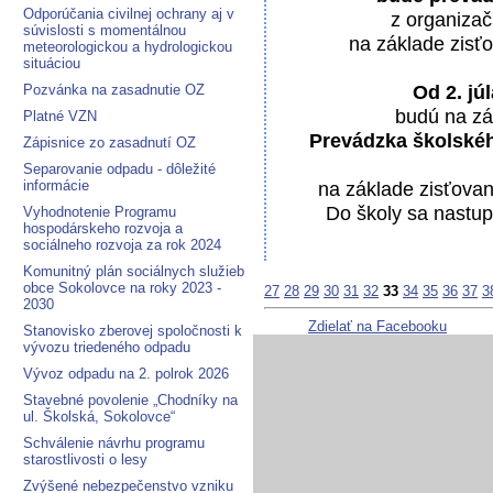
Odporúčania civilnej ochrany aj v
z organiza
súvislosti s momentálnou
na základe zisť
meteorologickou a hydrologickou
situáciou
Od 2. jú
Pozvánka na zasadnutie OZ
budú na zá
Platné VZN
Prevádzka školskéh
Zápisnice zo zasadnutí OZ
Separovanie odpadu - dôležité
informácie
na základe zisťova
Do školy sa nastup
Vyhodnotenie Programu
hospodárskeho rozvoja a
sociálneho rozvoja za rok 2024
Komunitný plán sociálnych služieb
obce Sokolovce na roky 2023 -
27
28
29
30
31
32
33
34
35
36
37
3
2030
Zdielať na Facebooku
Stanovisko zberovej spoločnosti k
vývozu triedeného odpadu
Vývoz odpadu na 2. polrok 2026
Stavebné povolenie „Chodníky na
ul. Školská, Sokolovce“
Schválenie návrhu programu
starostlivosti o lesy
Zvýšené nebezpečenstvo vzniku