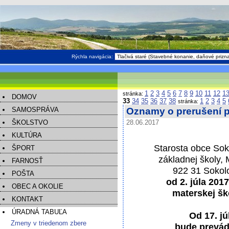
Rýchla navigácia:
1
2
3
4
5
6
7
8
9
10
11
12
1
stránka:
DOMOV
33
34
35
36
37
38
1
2
3
4
5
stránka:
SAMOSPRÁVA
Oznamy o prerušení 
ŠKOLSTVO
28.06.2017
KULTÚRA
Starosta obce Soko
ŠPORT
základnej školy,
FARNOSŤ
922 31 Sokol
POŠTA
od 2. júla 201
OBEC A OKOLIE
materskej šk
KONTAKT
ÚRADNÁ TABUĽA
Od 17. jú
Zmeny v triedenom zbere
bude prevád