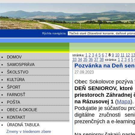
Rýchla navigácia:
1
2
3
4
5
6
7
8
9
10
11
12
1
stránka:
DOMOV
33
34
35
36
37
38
1
2
3
4
5
stránka:
SAMOSPRÁVA
Pozvánka na Deň seni
ŠKOLSTVO
27.09.2023
KULTÚRA
Obec Sokolovce pozýva v
ŠPORT
DEŇ SENIOROV, ktoré s
priestoroch Záhradnej 
FARNOSŤ
na Rázusovej 1
(
Mapa
).
POŠTA
Podujatie je súčasťou proj
OBEC A OKOLIE
digitálne zručnosti 
KONTAKT
prezenčných a e-learning
ÚRADNÁ TABUĽA
Zmeny v triedenom zbere
Na seniorov čakajú nasled