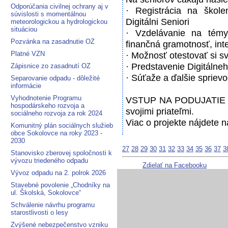
Odporúčania civilnej ochrany aj v
· Registrácia na školen
súvislosti s momentálnou
Digitálni Seniori
meteorologickou a hydrologickou
situáciou
· Vzdelávanie na témy
Pozvánka na zasadnutie OZ
finančná gramotnosť, int
Platné VZN
· Možnosť otestovať si sv
· Predstavenie Digitálne
Zápisnice zo zasadnutí OZ
· Súťaže a ďalšie sprievo
Separovanie odpadu - dôležité
informácie
Vyhodnotenie Programu
VSTUP NA PODUJATIE JE
hospodárskeho rozvoja a
svojimi priateľmi.
sociálneho rozvoja za rok 2024
Viac o projekte nájdete 
Komunitný plán sociálnych služieb
obce Sokolovce na roky 2023 -
2030
27
28
29
30
31
32
33
34
35
36
37
3
Stanovisko zberovej spoločnosti k
vývozu triedeného odpadu
Zdielať na Facebooku
Vývoz odpadu na 2. polrok 2026
Stavebné povolenie „Chodníky na
ul. Školská, Sokolovce“
Schválenie návrhu programu
starostlivosti o lesy
Zvýšené nebezpečenstvo vzniku