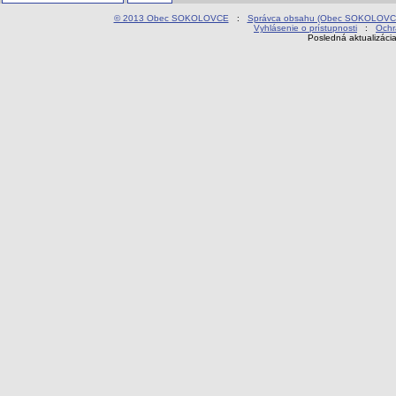
© 2013 Obec SOKOLOVCE
:
Správca obsahu (Obec SOKOLOVC
Vyhlásenie o prístupnosti
:
Ochr
Posledná aktualizáci