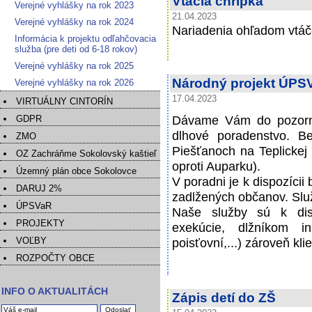
Vtáčia chrípka
Verejné vyhlášky na rok 2023
21.04.2023
Verejné vyhlášky na rok 2024
Nariadenia ohľadom vtáče
Informácia k projektu odľahčovacia
služba (pre deti od 6-18 rokov)
Verejné vyhlášky na rok 2025
Národný projekt ÚPSV
Verejné vyhlášky na rok 2026
17.04.2023
VIRTUÁLNY CINTORÍN
Dávame Vám do pozorno
GDPR
dlhové poradenstvo. B
ZMO
Piešťanoch na Teplickej
OZ Zachráňme Sokolovský kaštieľ
oproti Auparku).
Územný plán obce Sokolovce
V poradni je k dispozíci
DARUJ 2%
zadlžených občanov. S
ÚPSVaR
Naše služby sú k disp
PROJEKTY
exekúcie, dlžníkom i
VOĽBY
poisťovní,...) zároveň k
ROZPOČTY OBCE
INFO O AKTUALITÁCH
Zápis detí do ZŠ