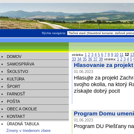
Rýchla navigácia:
1
2
3
4
5
6
7
8
9
10
11
12
1
stránka:
DOMOV
33
34
35
36
37
38
1
2
3
4
5
stránka:
SAMOSPRÁVA
Hlasovanie za projek
ŠKOLSTVO
01.06.2023
Hlasujte za projekt Zach
KULTÚRA
svojho okolia, na ktorý R
ŠPORT
získajte dobrý pocit
FARNOSŤ
POŠTA
OBEC A OKOLIE
Program Domu umeni
KONTAKT
01.06.2023
ÚRADNÁ TABUĽA
Program DU Piešťany na
Zmeny v triedenom zbere