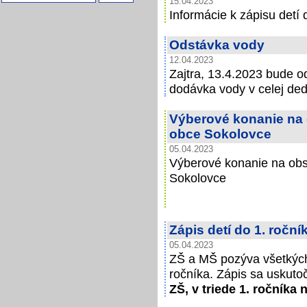
15.04.2023
Informácie k zápisu detí
Odstávka vody
12.04.2023
Zajtra, 13.4.2023 bude 
dodávka vody v celej ded
Výberové konanie na 
obce Sokolovce
05.04.2023
Výberové konanie na obs
Sokolovce
Zápis detí do 1. roční
05.04.2023
ZŠ a MŠ pozýva všetkých 
ročníka. Zápis sa uskuto
ZŠ, v triede 1. ročníka 