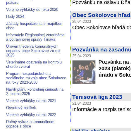
Pozvánku na oslavu Dňa
požiaru
Verejné vyhlášky do roku 2020
Obec Sokolovce hľad
Hody 2024
28.04.2023
Zásady hospodárenia s majetkom
Obec Sokolovce hľadá d
obce
Informácie Regionálnej veterinárnej
a potravinovej správy Trnava
Úroveň triedenia komunálnych
Pozvánka na zasadnut
odpadov obce Sokolovce za rok
2025
25.04.2023
Pozvánka na 
Veterinárne opatrenia na kontrolu
chorôb zvierat
2023 (piatok
Program hospodárskeho a
úradu v Soko
sociálneho rozvoja obce Sokolovce
na roky 2023-2030
Návrh plánu kontrolnej činnosti na
2. polrok 2025
Tenisová liga 2023
Verejné vyhlášky na rok 2021
21.04.2023
Osvetový balíček
Informácie a rozpis teni
Verejné vyhlášky na rok 2022
Ročný výkaz o komunálnom
odpade z obce