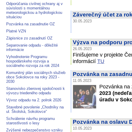
Odporúčania civilnej ochrany aj v
súvislosti s momentálnou
meteorologickou a hydrologickou
Záverečný účet za ro
situáciou
30.05.2023
Pozvánka na zasadnutie OZ
Platné VZN
Zápisnice zo zasadnutí OZ
Výzva na podporu pro
Separovanie odpadu - dôležité
26.05.2023
informácie
Finišujeme v projekte Če
Vyhodnotenie Programu
informácií
TU
hospodárskeho rozvoja a
sociálneho rozvoja za rok 2024
Komunitný plán sociálnych služieb
Pozvánka na zasadnut
obce Sokolovce na roky 2023 -
11.05.2023
2030
Pozvánka na 
Stanovisko zberovej spoločnosti k
2023 (nedeľa
vývozu triedeného odpadu
úradu v Soko
Vývoz odpadu na 2. polrok 2026
Stavebné povolenie „Chodníky na
ul. Školská, Sokolovce“
Schválenie návrhu programu
Pozvánka na oslavu 
starostlivosti o lesy
10.05.2023
Zvýšené nebezpečenstvo vzniku