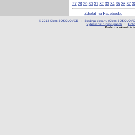
27
28
29
30
31
32
33
34
35
36
37
3
Zdielať na Facebooku
© 2013 Obec SOKOLOVCE
:
Správca obsahu (Obec SOKOLOVC
Vyhlásenie o prístupnosti
:
Ochr
Posledná aktualizáci