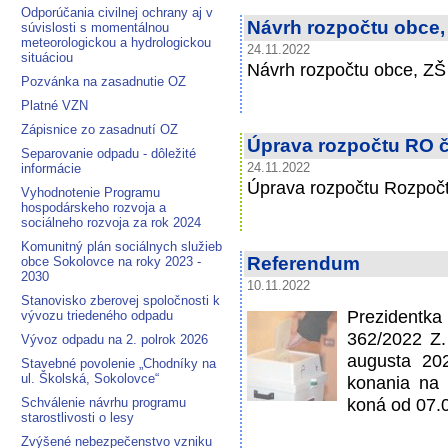
Odporúčania civilnej ochrany aj v
Návrh rozpočtu obce,
súvislosti s momentálnou
meteorologickou a hydrologickou
24.11.2022
situáciou
Návrh rozpočtu obce, ZŠ
Pozvánka na zasadnutie OZ
Platné VZN
Zápisnice zo zasadnutí OZ
Úprava rozpočtu RO č
Separovanie odpadu - dôležité
informácie
24.11.2022
Úprava rozpočtu Rozpočt
Vyhodnotenie Programu
hospodárskeho rozvoja a
sociálneho rozvoja za rok 2024
Komunitný plán sociálnych služieb
Referendum
obce Sokolovce na roky 2023 -
2030
10.11.2022
Stanovisko zberovej spoločnosti k
Prezidentk
vývozu triedeného odpadu
362/2022 Z. 
Vývoz odpadu na 2. polrok 2026
augusta 202
Stavebné povolenie „Chodníky na
ul. Školská, Sokolovce“
konania na
koná od 07.0
Schválenie návrhu programu
starostlivosti o lesy
Zvýšené nebezpečenstvo vzniku