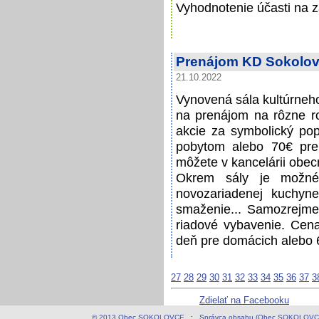
Vyhodnotenie účasti na z
Prenájom KD Sokolo
21.10.2022
Vynovená sála kultúrneho
na prenájom na rôzne ro
akcie za symbolický po
pobytom alebo 70€ pre
môžete v kancelárii obe
Okrem sály je možné 
novozariadenej kuchyn
smaženie... Samozrejm
riadové vybavenie. Cen
deň pre domácich alebo 
27
28
29
30
31
32
33
34
35
36
37
3
Zdielať na Facebooku
© 2013 Obec SOKOLOVCE
:
Správca obsahu (Obec SOKOLOVC