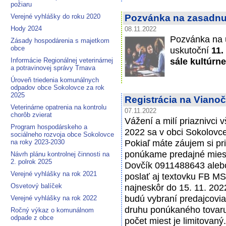
požiaru
Verejné vyhlášky do roku 2020
Pozvánka na zasadnut
Hody 2024
08.11.2022
Pozvánka na 
Zásady hospodárenia s majetkom
obce
uskutoční
11.
sále kultúr
Informácie Regionálnej veterinárnej
a potravinovej správy Trnava
Úroveň triedenia komunálnych
odpadov obce Sokolovce za rok
2025
Registrácia na Vianoč
Veterinárne opatrenia na kontrolu
07.11.2022
chorôb zvierat
Vážení a milí priaznivci 
Program hospodárskeho a
2022 sa v obci Sokolovce
sociálneho rozvoja obce Sokolovce
Pokiaľ máte záujem si pr
na roky 2023-2030
ponúkame predajné miesto
Návrh plánu kontrolnej činnosti na
2. polrok 2025
Dovčík 0911488643 ale
Verejné vyhlášky na rok 2021
poslať aj textovku FB M
Osvetový balíček
najneskôr do 15. 11. 20
budú vybraní predajcovia 
Verejné vyhlášky na rok 2022
druhu ponúkaného tovaru.
Ročný výkaz o komunálnom
odpade z obce
počet miest je limitovan