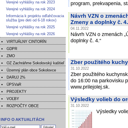
Verejné vyhlášky na rok 2023
program, prekvapenia, s
Verejné vyhlášky na rok 2024
Návrh VZN o zmenách
Informácia k projektu odľahčovacia
služba (pre deti od 6-18 rokov)
Zmeny a doplnky č. 4
Verejné vyhlášky na rok 2025
04.11.2022
Návrh VZN o zmenách „
Verejné vyhlášky na rok 2026
doplnky č. 4.“
VIRTUÁLNY CINTORÍN
GDPR
ZMO
Zber použitého kuchy
OZ Zachráňme Sokolovský kaštieľ
31.10.2022
Územný plán obce Sokolovce
Zber použitého kuchynsk
DARUJ 2%
do 16:00 na parkovisku pr
ÚPSVaR
www.prilejolej.sk.
PROJEKTY
Výsledky volieb do o
VOĽBY
ROZPOČTY OBCE
31.10.2022
Výsledky voli
INFO O AKTUALITÁCH