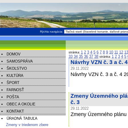
Rýchla navigácia:
1
2
3
4
5
6
7
8
9
10
11
12
1
stránka:
DOMOV
33
34
35
36
37
38
1
2
3
4
5
stránka:
SAMOSPRÁVA
Návrhy VZN č. 3 a č. 
ŠKOLSTVO
29.11.2022
Návrhy VZN č. 3 a č. 4 2
KULTÚRA
ŠPORT
FARNOSŤ
Zmeny Územného plán
POŠTA
č. 3
OBEC A OKOLIE
29.11.2022
KONTAKT
Zmeny Územného plánu o
ÚRADNÁ TABUĽA
Zmeny v triedenom zbere