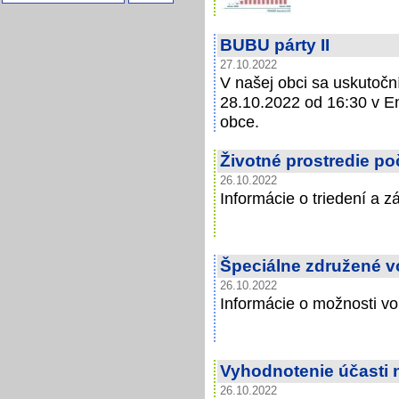
BUBU párty II
27.10.2022
V našej obci sa uskutoční
28.10.2022 od 16:30 v E
obce.
Životné prostredie po
26.10.2022
Informácie o triedení a 
Špeciálne združené v
26.10.2022
Informácie o možnosti vo
Vyhodnotenie účasti 
26.10.2022