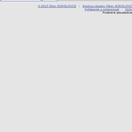
© 2013 Obec SOKOLOVCE
:
Správca obsahu (Obec SOKOLOVC
Vyhlásenie o prístupnosti
:
Ochr
Posledná aktualizáci