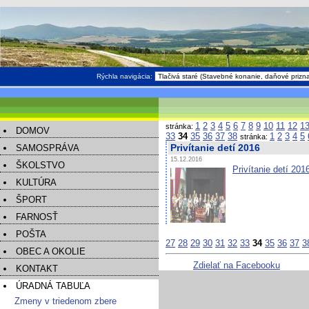
Rýchla navigácia:
1
2
3
4
5
6
7
8
9
10
11
12
1
stránka:
DOMOV
33
34
35
36
37
38
1
2
3
4
5
stránka:
SAMOSPRÁVA
Privítanie detí 2016
15.12.2016
ŠKOLSTVO
Privítanie detí 2016
KULTÚRA
ŠPORT
FARNOSŤ
POŠTA
27
28
29
30
31
32
33
34
35
36
37
3
OBEC A OKOLIE
Zdielať na Facebooku
KONTAKT
ÚRADNÁ TABUĽA
Zmeny v triedenom zbere