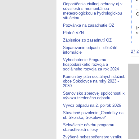
-
Odporúčania civilnej ochrany aj v
-
súvislosti s momentálnou
-
meteorologickou a hydrologickou
O
situáciou
Pozvánka na zasadnutie OZ
I
Platné VZN
s
Zápisnice zo zasadnutí OZ
Separovanie odpadu - dôležité
27
2
informácie
Vyhodnotenie Programu
hospodárskeho rozvoja a
sociálneho rozvoja za rok 2024
Komunitný plán sociálnych služieb
obce Sokolovce na roky 2023 -
2030
Stanovisko zberovej spoločnosti k
vývozu triedeného odpadu
Vývoz odpadu na 2. polrok 2026
Stavebné povolenie „Chodníky na
ul. Školská, Sokolovce“
Schválenie návrhu programu
starostlivosti o lesy
Zvýšené nebezpečenstvo vzniku