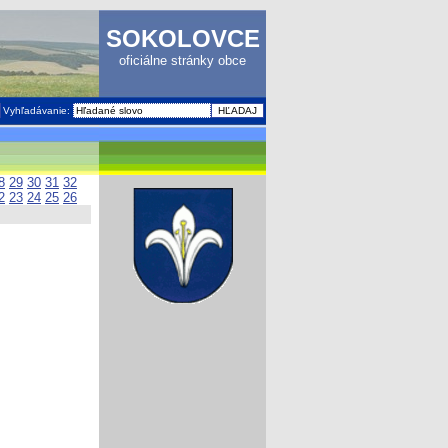
SOKOLOVCE
oficiálne stránky obce
Vyhľadávanie:
8
29
30
31
32
2
23
24
25
26