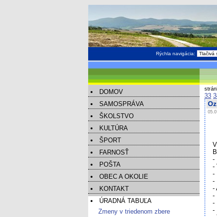
Rýchla navigácia:
strá
DOMOV
33
3
SAMOSPRÁVA
Oz
05.0
ŠKOLSTVO
KULTÚRA
ŠPORT
V
B
FARNOSŤ
-
POŠTA
-
-
OBEC A OKOLIE
-
-
KONTAKT
-
ÚRADNÁ TABUĽA
-
-
Zmeny v triedenom zbere