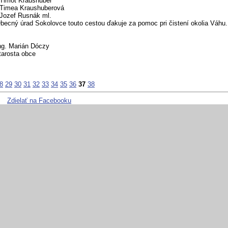
 Timot Kraushuber
 Timea Kraushuberová
 Jozef Rusnák ml.
becný úrad Sokolovce touto cestou ďakuje za pomoc pri čistení okolia Váhu.
ng. Marián Dóczy
tarosta obce
8
29
30
31
32
33
34
35
36
37
38
Zdielať na Facebooku