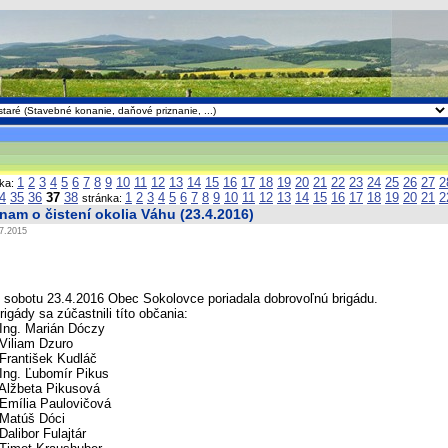
1
2
3
4
5
6
7
8
9
10
11
12
13
14
15
16
17
18
19
20
21
22
23
24
25
26
27
2
nka:
4
35
36
37
38
1
2
3
4
5
6
7
8
9
10
11
12
13
14
15
16
17
18
19
20
21
2
stránka:
nam o čistení okolia Váhu (23.4.2016)
7.2015
 sobotu 23.4.2016 Obec Sokolovce poriadala dobrovoľnú brigádu.
rigády sa zúčastnili títo občania:
 Ing. Marián Dóczy
 Viliam Dzuro
 František Kudláč
 Ing. Ľubomír Pikus
 Alžbeta Pikusová
 Emília Paulovičová
 Matúš Dóci
 Dalibor Fulajtár