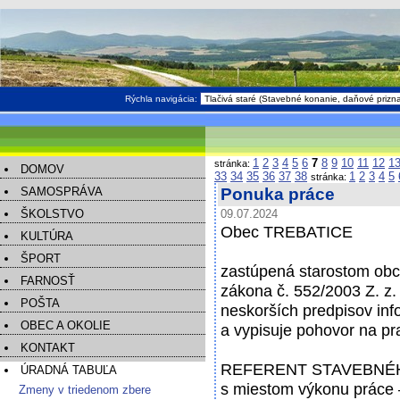
Rýchla navigácia:
1
2
3
4
5
6
7
8
9
10
11
12
1
stránka:
DOMOV
33
34
35
36
37
38
1
2
3
4
5
stránka:
SAMOSPRÁVA
Ponuka práce
ŠKOLSTVO
09.07.2024
Obec TREBATICE
KULTÚRA
ŠPORT
zastúpená starostom obce
FARNOSŤ
zákona č. 552/2003 Z. z
POŠTA
neskorších predpisov in
OBEC A OKOLIE
a vypisuje pohovor na p
KONTAKT
REFERENT STAVEBNÉ
ÚRADNÁ TABUĽA
s miestom výkonu práce 
Zmeny v triedenom zbere