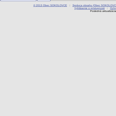
© 2013 Obec SOKOLOVCE
:
Správca obsahu (Obec SOKOLOVC
Vyhlásenie o prístupnosti
:
Ochr
Posledná aktualizáci