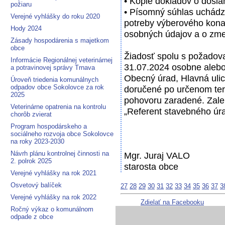
• Kópie dokladov o dosi
požiaru
• Písomný súhlas uchádz
Verejné vyhlášky do roku 2020
potreby výberového kona
Hody 2024
osobných údajov a o zme
Zásady hospodárenia s majetkom
obce
Žiadosť spolu s požadova
Informácie Regionálnej veterinárnej
31.07.2024 osobne alebo
a potravinovej správy Trnava
Obecný úrad, Hlavná ulic
Úroveň triedenia komunálnych
odpadov obce Sokolovce za rok
doručené po určenom te
2025
pohovoru zaradené. Zale
Veterinárne opatrenia na kontrolu
„Referent stavebného úr
chorôb zvierat
Program hospodárskeho a
sociálneho rozvoja obce Sokolovce
na roky 2023-2030
Návrh plánu kontrolnej činnosti na
Mgr. Juraj VALO
2. polrok 2025
starosta obce
Verejné vyhlášky na rok 2021
Osvetový balíček
27
28
29
30
31
32
33
34
35
36
37
3
Verejné vyhlášky na rok 2022
Zdielať na Facebooku
Ročný výkaz o komunálnom
odpade z obce