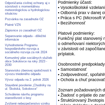
Podmienky účasti:
Odporúčania civilnej ochrany aj v
súvislosti s momentálnou
• Vysokoškolské vzdelan
meteorologickou a hydrologickou
• Odborná prax v danej ob
situáciou
• Práca s PC (Microsoft 
Pozvánka na zasadnutie OZ
• Bezúhonnosť
Platné VZN
Zápisnice zo zasadnutí OZ
Platové podmienky:
Separovanie odpadu - dôležité
Funkčný plat stanovený n
informácie
o odmeňovaní niektorýc
Vyhodnotenie Programu
v závislosti od započítan
hospodárskeho rozvoja a
sociálneho rozvoja za rok 2024
príplatok.
Komunitný plán sociálnych služieb
obce Sokolovce na roky 2023 -
Osobnostné predpoklady
2030
• Samostatnosť
Stanovisko zberovej spoločnosti k
• Zodpovednosť, spoľahli
vývozu triedeného odpadu
• Ochota a chuť pracovať
Vývoz odpadu na 2. polrok 2026
Stavebné povolenie „Chodníky na
ul. Školská, Sokolovce“
Zoznam požadovaných d
Schválenie návrhu programu
• Žiadosť o prijatie do z
starostlivosti o lesy
• Štruktúrovaný životopis
Zvýšené nebezpečenstvo vzniku