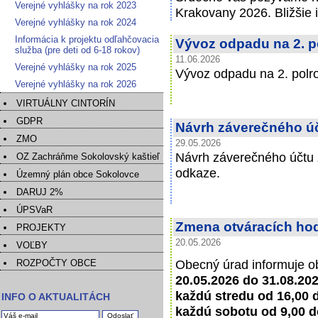
Verejné vyhlášky na rok 2023
Krakovany 2026. Bližšie 
Verejné vyhlášky na rok 2024
Informácia k projektu odľahčovacia
Vývoz odpadu na 2. p
služba (pre deti od 6-18 rokov)
11.06.2026
Verejné vyhlášky na rok 2025
Vývoz odpadu na 2. polr
Verejné vyhlášky na rok 2026
VIRTUÁLNY CINTORÍN
GDPR
Návrh záverečného úč
ZMO
29.05.2026
Návrh záverečného účtu z
OZ Zachráňme Sokolovský kaštieľ
odkaze.
Územný plán obce Sokolovce
DARUJ 2%
ÚPSVaR
Zmena otváracích ho
PROJEKTY
20.05.2026
VOĽBY
Obecný úrad informuje o
ROZPOČTY OBCE
20.05.2026 do 31.08.20
každú stredu od 16,00 
INFO O AKTUALITÁCH
každú sobotu od 9,00 d