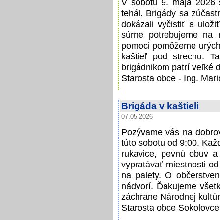
V sobotu 9. mája 2026 sa
tehál. Brigády sa zúčast
dokázali vyčistiť a ulož
súrne potrebujeme na 
pomoci pomôžeme urýchliť
kaštieľ pod strechu. Ta
brigádnikom patrí veľké 
Starosta obce - Ing. Mar
Brigáda v kaštieli
07.05.2026
Pozývame vás na dobrovo
túto sobotu od 9:00. Kaž
rukavice, pevnú obuv a
vypratávať miestnosti od 
na palety. O občerstven
nádvorí. Ďakujeme všetký
záchrane Národnej kultúr
Starosta obce Sokolovce 