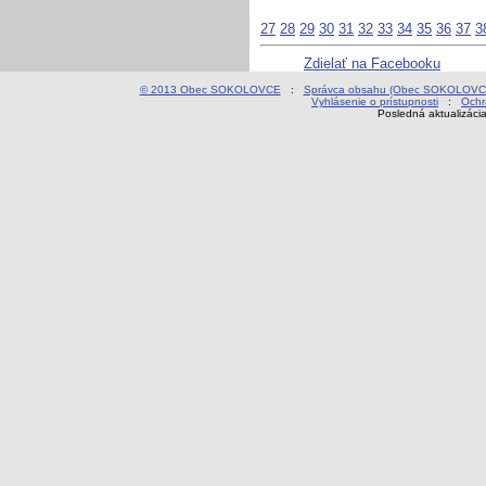
27
28
29
30
31
32
33
34
35
36
37
3
Zdielať na Facebooku
© 2013 Obec SOKOLOVCE
:
Správca obsahu (Obec SOKOLOVC
Vyhlásenie o prístupnosti
:
Ochr
Posledná aktualizáci