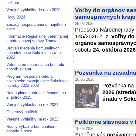
požiaru
Voľby do orgánov sa
Verejné vyhlášky do roku 2020
samosprávnych krajo
Hody 2024
29.06.2026
Zásady hospodárenia s majetkom
Predseda Národnej rady S
obce
145/2026 Z. z.
voľby do
Informácie Regionálnej veterinárnej
a potravinovej správy Trnava
orgánov samosprávnyc
Úroveň triedenia komunálnych
sobotu
24. októbra 2026
odpadov obce Sokolovce za rok
2025
Veterinárne opatrenia na kontrolu
chorôb zvierat
Pozvánka na zasadnut
Program hospodárskeho a
20.06.2026
sociálneho rozvoja obce Sokolovce
Pozvánka na 
na roky 2023-2030
2026 (streda
Návrh plánu kontrolnej činnosti na
2. polrok 2025
úradu v Soko
Verejné vyhlášky na rok 2021
Osvetový balíček
Verejné vyhlášky na rok 2022
Folklórne slávnosti 
Ročný výkaz o komunálnom
18.06.2026
odpade z obce
Srdečne vás pozývame na 