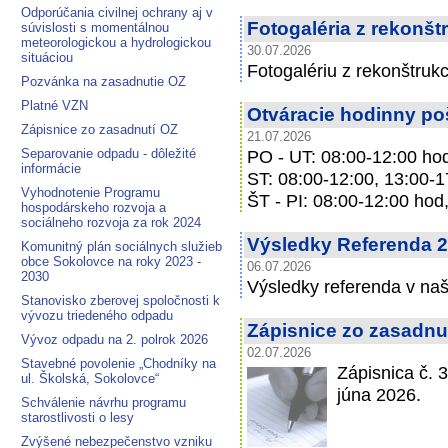
Odporúčania civilnej ochrany aj v
Fotogaléria z rekonštr
súvislosti s momentálnou
meteorologickou a hydrologickou
30.07.2026
situáciou
Fotogalériu z rekonštrukc
Pozvánka na zasadnutie OZ
Platné VZN
Otváracie hodinny po
Zápisnice zo zasadnutí OZ
21.07.2026
Separovanie odpadu - dôležité
PO - UT: 08:00-12:00 hod
informácie
ST: 08:00-12:00, 13:00-1
Vyhodnotenie Programu
ŠT - PI: 08:00-12:00 hod
hospodárskeho rozvoja a
sociálneho rozvoja za rok 2024
Výsledky Referenda 2
Komunitný plán sociálnych služieb
obce Sokolovce na roky 2023 -
06.07.2026
2030
Výsledky referenda v naš
Stanovisko zberovej spoločnosti k
vývozu triedeného odpadu
Zápisnice zo zasadnu
Vývoz odpadu na 2. polrok 2026
02.07.2026
Stavebné povolenie „Chodníky na
Zápisnica č. 
ul. Školská, Sokolovce“
júna 2026.
Schválenie návrhu programu
starostlivosti o lesy
Zvýšené nebezpečenstvo vzniku