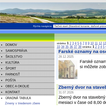
Rýchla navigácia:
1
2
3
4
5
6
7
8
9
10
11
12
1
stránka:
DOMOV
33
34
35
36
37
38
1
2
3
4
5
stránka:
SAMOSPRÁVA
Farské oznamy na os
ŠKOLSTVO
28.12.2025
Farské oznam
KULTÚRA
si môžete zob
ŠPORT
FARNOSŤ
POŠTA
OBEC A OKOLIE
Zberný dvor na stave
KONTAKT
31.07.2026
Zberný dvor na stavebný
ÚRADNÁ TABUĽA
mesiaci v čase od 8,00 d
Zmeny v triedenom zbere