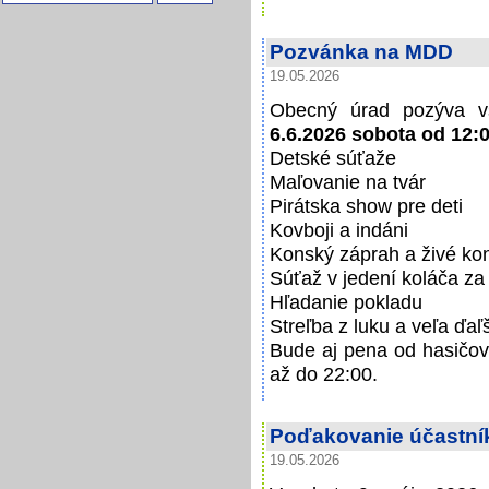
Pozvánka na MDD
19.05.2026
Obecný úrad pozýva vš
6.6.2026 sobota od 12:
Detské súťaže
Maľovanie na tvár
Pirátska show pre deti
Kovboji a indáni
Konský záprah a živé ko
Súťaž v jedení koláča z
Hľadanie pokladu
Streľba z luku a veľa ďaľ
Bude aj pena od hasičov
až do 22:00.
Poďakovanie účastník
19.05.2026