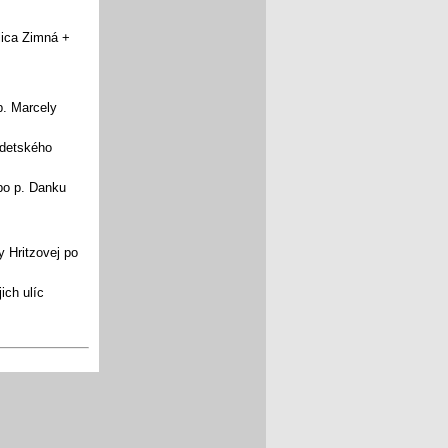
ulica Zimná +
p. Marcely
 detského
 po p. Danku
y Hritzovej po
jich ulíc