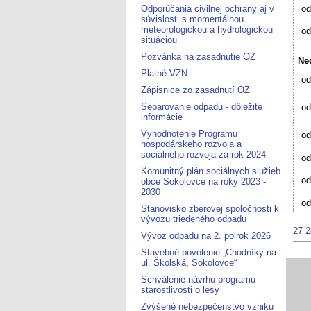
Odporúčania civilnej ochrany aj v
od
súvislosti s momentálnou
meteorologickou a hydrologickou
od
situáciou
Pozvánka na zasadnutie OZ
Ne
Platné VZN
od
Zápisnice zo zasadnutí OZ
Separovanie odpadu - dôležité
od
informácie
Vyhodnotenie Programu
od
hospodárskeho rozvoja a
sociálneho rozvoja za rok 2024
od
Komunitný plán sociálnych služieb
od
obce Sokolovce na roky 2023 -
2030
od
Stanovisko zberovej spoločnosti k
vývozu triedeného odpadu
27
2
Vývoz odpadu na 2. polrok 2026
Stavebné povolenie „Chodníky na
ul. Školská, Sokolovce“
Schválenie návrhu programu
starostlivosti o lesy
Zvýšené nebezpečenstvo vzniku