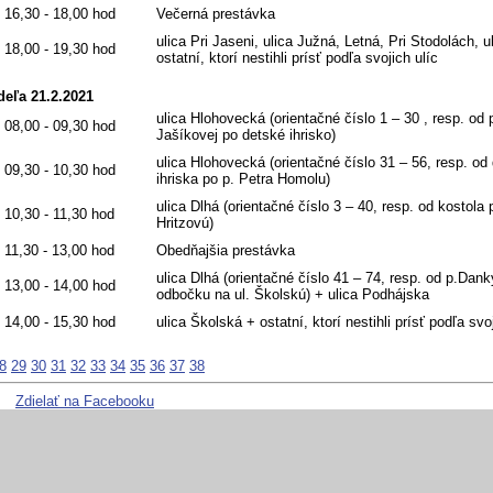
 16,30 - 18,00 hod
Večerná prestávka
ulica Pri Jaseni, ulica Južná, Letná, Pri Stodolách, 
 18,00 - 19,30 hod
ostatní, ktorí nestihli prísť podľa svojich ulíc
deľa 21.2.2021
ulica Hlohovecká (orientačné číslo 1 – 30 , resp. od 
 08,00 - 09,30 hod
Jašíkovej po detské ihrisko)
ulica Hlohovecká (orientačné číslo 31 – 56, resp. od
 09,30 - 10,30 hod
ihriska po p. Petra Homolu)
ulica Dlhá (orientačné číslo 3 – 40, resp. od kostola
 10,30 - 11,30 hod
Hritzovú)
 11,30 - 13,00 hod
Obedňajšia prestávka
ulica Dlhá (orientačné číslo 41 – 74, resp. od p.Dank
 13,00 - 14,00 hod
odbočku na ul. Školskú) + ulica Podhájska
 14,00 - 15,30 hod
ulica Školská + ostatní, ktorí nestihli prísť podľa svo
8
29
30
31
32
33
34
35
36
37
38
Zdielať na Facebooku