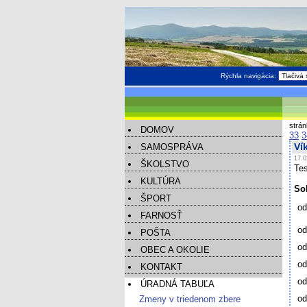
Rýchla navigácia:
strá
DOMOV
33
3
SAMOSPRÁVA
Ví
17.0
ŠKOLSTVO
Tes
KULTÚRA
So
ŠPORT
od
FARNOSŤ
od
POŠTA
od
OBEC A OKOLIE
od
KONTAKT
od
ÚRADNÁ TABUĽA
od
Zmeny v triedenom zbere