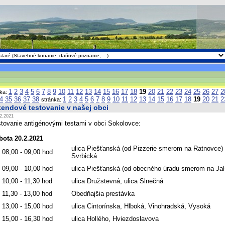
1
2
3
4
5
6
7
8
9
10
11
12
13
14
15
16
17
18
19
20
21
22
23
24
25
26
27
2
nka:
4
35
36
37
38
1
2
3
4
5
6
7
8
9
10
11
12
13
14
15
16
17
18
19
20
21
2
stránka:
kendové testovanie v našej obci
2.2021
tovanie antigénovými testami v obci Sokolovce:
bota 20.2.2021
ulica Piešťanská (od Pizzerie smerom na Ratnovce) 
 08,00 - 09,00 hod
Svrbická
 09,00 - 10,00 hod
ulica Piešťanská (od obecného úradu smerom na Jal
 10,00 - 11,30 hod
ulica Družstevná, ulica Slnečná
 11,30 - 13,00 hod
Obedňajšia prestávka
 13,00 - 15,00 hod
ulica Cintorínska, Hlboká, Vinohradská, Vysoká
 15,00 - 16,30 hod
ulica Hollého, Hviezdoslavova