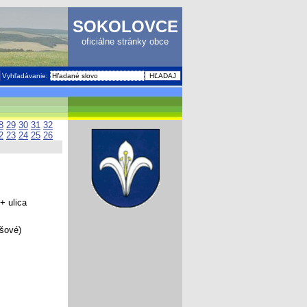
SOKOLOVCE
oficiálne stránky obce
Vyhľadávanie:
8
29
30
31
32
2
23
24
25
26
+ ulica
šové)