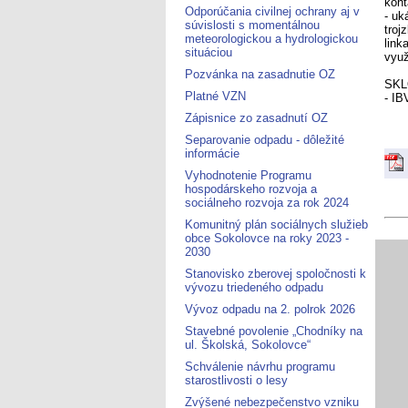
kont
Odporúčania civilnej ochrany aj v
- uk
súvislosti s momentálnou
troj
meteorologickou a hydrologickou
link
situáciou
využ
Pozvánka na zasadnutie OZ
SKL
Platné VZN
- IB
Zápisnice zo zasadnutí OZ
Separovanie odpadu - dôležité
informácie
Vyhodnotenie Programu
hospodárskeho rozvoja a
sociálneho rozvoja za rok 2024
Komunitný plán sociálnych služieb
obce Sokolovce na roky 2023 -
2030
Stanovisko zberovej spoločnosti k
vývozu triedeného odpadu
Vývoz odpadu na 2. polrok 2026
Stavebné povolenie „Chodníky na
ul. Školská, Sokolovce“
Schválenie návrhu programu
starostlivosti o lesy
Zvýšené nebezpečenstvo vzniku