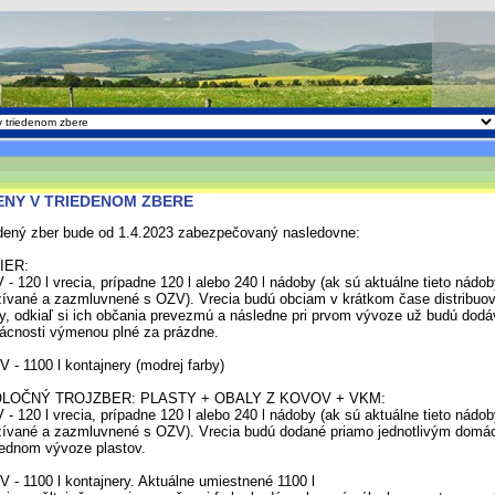
ENY V TRIEDENOM ZBERE
dený zber bude od 1.4.2023 zabezpečovaný nasledovne:
IER:
V - 120 l vrecia, prípadne 120 l alebo 240 l nádoby (ak sú aktuálne tieto nádo
ívané a zazmluvnené s OZV). Vrecia budú obciam v krátkom čase distribu
y, odkiaľ si ich občania prevezmú a následne pri prvom vývoze už budú dod
cnosti výmenou plné za prázdne.
V - 1100 l kontajnery (modrej farby)
LOČNÝ TROJZBER: PLASTY + OBALY Z KOVOV + VKM:
V - 120 l vrecia, prípadne 120 l alebo 240 l nádoby (ak sú aktuálne tieto nádo
ívané a zazmluvnené s OZV). Vrecia budú dodané priamo jednotlivým domác
ednom vývoze plastov.
V - 1100 l kontajnery. Aktuálne umiestnené 1100 l