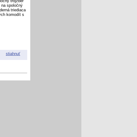
ločný trojzber"
ť na spoločný
erná triediaca
vých komodít s
stiahnuť