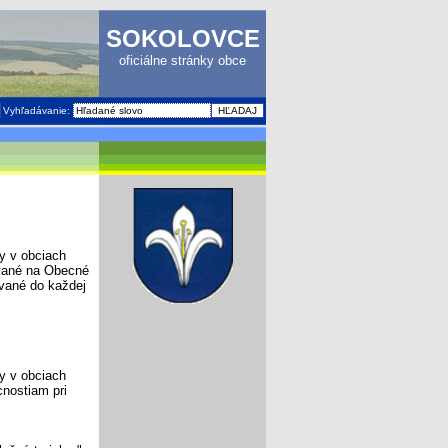
SOKOLOVCE
oficiálne stránky obce
Vyhľadávanie:
by v obciach
ované na Obecné
ávané do každej
by v obciach
nostiam pri