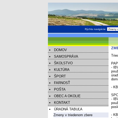
Rýchla navigácia:
ZM
DOMOV
Trie
SAMOSPRÁVA
ŠKOLSTVO
PAP
- IB
KULTÚRA
použ
úrad
ŠPORT
domá
FARNOSŤ
- KB
POŠTA
SPO
OBEC A OKOLIE
- IB
KONTAKT
použ
posl
ÚRADNÁ TABUĽA
- KB
Zmeny v triedenom zbere