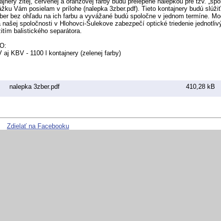
ajnery žltej, červenej a oranžovej farby budú prelepené nálepkou pre tzv. „spo
ážku Vám posielam v prílohe (nalepka 3zber.pdf). Tieto kontajnery budú slúži
zber bez ohľadu na ich farbu a vyvážané budú spoločne v jednom termíne. Mod
a našej spoločnosti v Hlohovci-Šulekove zabezpečí optické triedenie jednotli
itím balistického separátora.
O:
V aj KBV - 1100 l kontajnery (zelenej farby)
nalepka 3zber.pdf
410,28 kB
Zdielať na Facebooku