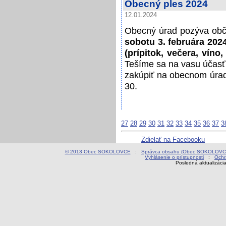
Obecný ples 2024
12.01.2024
Obecný úrad pozýva obč
sobotu 3. februára 202
(prípitok, večera, víno
Tešíme sa na vasu účasť
zakúpiť na obecnom úrad
30.
27
28
29
30
31
32
33
34
35
36
37
3
Zdielať na Facebooku
© 2013 Obec SOKOLOVCE
:
Správca obsahu (Obec SOKOLOVC
Vyhlásenie o prístupnosti
:
Ochr
Posledná aktualizáci