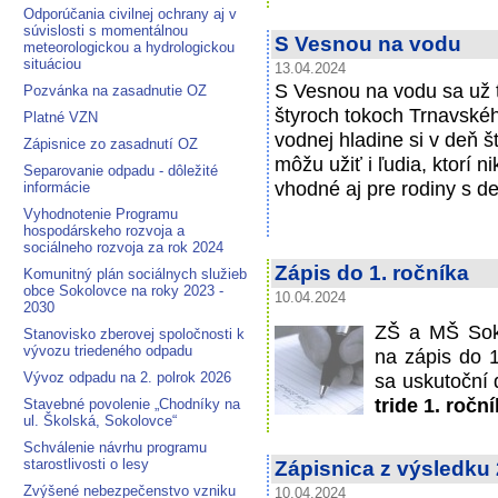
Odporúčania civilnej ochrany aj v
súvislosti s momentálnou
S Vesnou na vodu
meteorologickou a hydrologickou
situáciou
13.04.2024
S Vesnou na vodu sa už t
Pozvánka na zasadnutie OZ
štyroch tokoch Trnavskéh
Platné VZN
vodnej hladine si v deň š
Zápisnice zo zasadnutí OZ
môžu užiť i ľudia, ktorí n
Separovanie odpadu - dôležité
vhodné aj pre rodiny s de
informácie
Vyhodnotenie Programu
hospodárskeho rozvoja a
sociálneho rozvoja za rok 2024
Zápis do 1. ročníka
Komunitný plán sociálnych služieb
obce Sokolovce na roky 2023 -
10.04.2024
2030
ZŠ a MŠ Soko
Stanovisko zberovej spoločnosti k
vývozu triedeného odpadu
na zápis do 1
Vývoz odpadu na 2. polrok 2026
sa uskutoční
tride 1. roč
Stavebné povolenie „Chodníky na
ul. Školská, Sokolovce“
Schválenie návrhu programu
starostlivosti o lesy
Zápisnica z výsledku 
Zvýšené nebezpečenstvo vzniku
10.04.2024