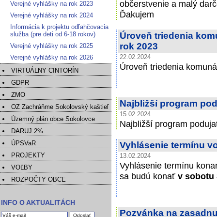
občerstvenie a malý darč
Verejné vyhlášky na rok 2023
Ďakujem
Verejné vyhlášky na rok 2024
Informácia k projektu odľahčovacia
služba (pre deti od 6-18 rokov)
Úroveň triedenia ko
rok 2023
Verejné vyhlášky na rok 2025
Verejné vyhlášky na rok 2026
22.02.2024
Úroveň triedenia komuná
VIRTUÁLNY CINTORÍN
GDPR
ZMO
Najbližší program pod
OZ Zachráňme Sokolovský kaštieľ
15.02.2024
Územný plán obce Sokolovce
Najbližší program poduja
DARUJ 2%
ÚPSVaR
Vyhlásenie termínu v
PROJEKTY
13.02.2024
Vyhlásenie termínu konan
VOĽBY
sa budú konať
v sobotu 
ROZPOČTY OBCE
INFO O AKTUALITÁCH
Pozvánka na zasadnut