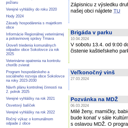
požiaru
Zápisnicu z výsledku dru
Verejné vyhlášky do roku 2020
našej obci nájdete
TU
Hody 2024
Zásady hospodárenia s majetkom
obce
Brigáda v parku
Informácie Regionálnej veterinárnej
a potravinovej správy Trnava
10.04.2024
V sobotu 13.4. od 9:00 d
Úroveň triedenia komunálnych
odpadov obce Sokolovce za rok
čistenie kaštieľskeho par
2025
Veterinárne opatrenia na kontrolu
chorôb zvierat
Veľkonočný vinš
Program hospodárskeho a
sociálneho rozvoja obce Sokolovce
27.03.2024
na roky 2023-2030
Návrh plánu kontrolnej činnosti na
2. polrok 2025
Verejné vyhlášky na rok 2021
Pozvánka na MDŽ
Osvetový balíček
06.03.2024
Milé ženy, mamičky, babi
Verejné vyhlášky na rok 2022
bude konať v sále Kultú
Ročný výkaz o komunálnom
s oslavou MDŽ. O progra
odpade z obce