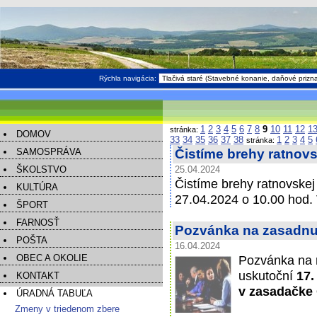
Rýchla navigácia:
1
2
3
4
5
6
7
8
9
10
11
12
1
stránka:
DOMOV
33
34
35
36
37
38
1
2
3
4
5
stránka:
SAMOSPRÁVA
Čistíme brehy ratnovs
ŠKOLSTVO
25.04.2024
Čistíme brehy ratnovske
KULTÚRA
27.04.2024 o 10.00 hod. 
ŠPORT
FARNOSŤ
Pozvánka na zasadnut
POŠTA
16.04.2024
OBEC A OKOLIE
Pozvánka na 
uskutoční
17.
KONTAKT
v zasadačke
ÚRADNÁ TABUĽA
Zmeny v triedenom zbere