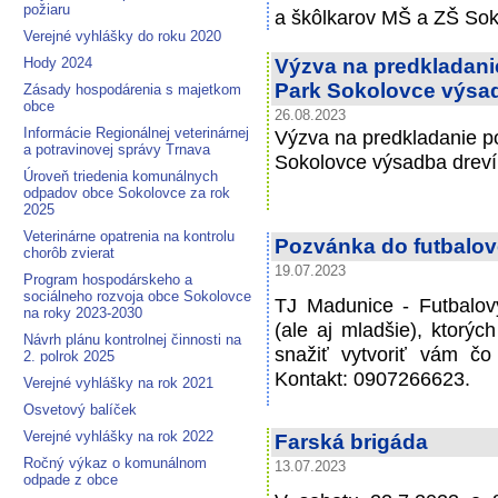
požiaru
a škôlkarov MŠ a ZŠ Sok
Verejné vyhlášky do roku 2020
Hody 2024
Výzva na predkladani
Park Sokolovce výsa
Zásady hospodárenia s majetkom
obce
26.08.2023
Informácie Regionálnej veterinárnej
Výzva na predkladanie p
a potravinovej správy Trnava
Sokolovce výsadba drev
Úroveň triedenia komunálnych
odpadov obce Sokolovce za rok
2025
Veterinárne opatrenia na kontrolu
Pozvánka do futbalov
chorôb zvierat
19.07.2023
Program hospodárskeho a
sociálneho rozvoja obce Sokolovce
TJ Madunice - Futbalov
na roky 2023-2030
(ale aj mladšie), ktorýc
Návrh plánu kontrolnej činnosti na
snažiť vytvoriť vám č
2. polrok 2025
Kontakt: 0907266623.
Verejné vyhlášky na rok 2021
Osvetový balíček
Verejné vyhlášky na rok 2022
Farská brigáda
Ročný výkaz o komunálnom
13.07.2023
odpade z obce