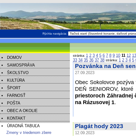
Rýchla navigácia:
1
2
3
4
5
6
7
8
9
10
11
12
1
stránka:
DOMOV
33
34
35
36
37
38
1
2
3
4
5
stránka:
SAMOSPRÁVA
Pozvánka na Deň seni
ŠKOLSTVO
27.09.2023
KULTÚRA
Obec Sokolovce pozýva v
ŠPORT
DEŇ SENIOROV, ktoré 
priestoroch Záhradnej 
FARNOSŤ
na Rázusovej 1
.
POŠTA
OBEC A OKOLIE
KONTAKT
Plagát hody 2023
ÚRADNÁ TABUĽA
Zmeny v triedenom zbere
12.09.2023