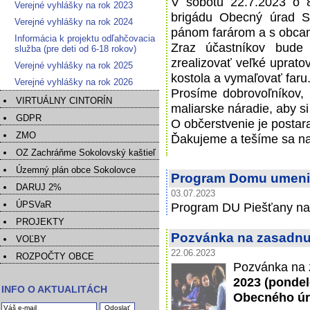
V sobotu 22.7.2023 o 
Verejné vyhlášky na rok 2023
brigádu Obecný úrad S
Verejné vyhlášky na rok 2024
pánom farárom a s obcami
Informácia k projektu odľahčovacia
Zraz účastníkov bude
služba (pre deti od 6-18 rokov)
zrealizovať veľké upratov
Verejné vyhlášky na rok 2025
kostola a vymaľovať faru
Verejné vyhlášky na rok 2026
Prosíme dobrovoľníkov, 
VIRTUÁLNY CINTORÍN
maliarske náradie, aby si
GDPR
O občerstvenie je postar
ZMO
Ďakujeme a tešíme sa na
OZ Zachráňme Sokolovský kaštieľ
Územný plán obce Sokolovce
Program Domu umeni
DARUJ 2%
03.07.2023
ÚPSVaR
Program DU Piešťany na
PROJEKTY
Pozvánka na zasadnut
VOĽBY
22.06.2023
ROZPOČTY OBCE
Pozvánka na 
2023 (pondel
INFO O AKTUALITÁCH
Obecného úr