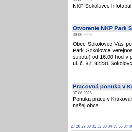
09.06.2023
NKP Sokolovce Infotabul
Otvorenie NKP Park 
09.06.2023
Obec Sokolovce Vás poz
Park Sokolovce verejnos
sobotu) od 16:00 hod v 
ul. č. 82, 92231 Sokolovc
Pracovná ponuka v 
07.06.2023
Ponuka práce v Krakova
našej obce.
27
28
29
30
31
32
33
34
35
36
37
3