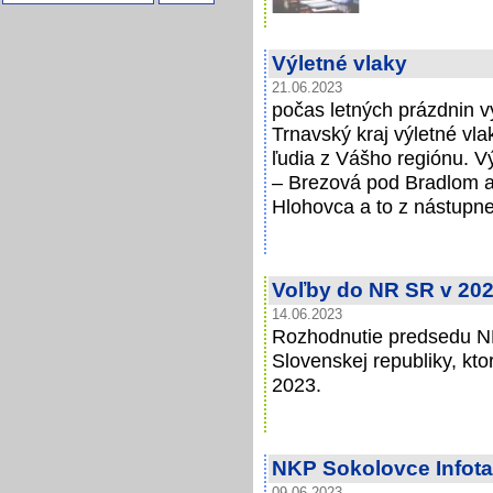
Výletné vlaky
21.06.2023
počas letných prázdnin v
Trnavský kraj výletné vla
ľudia z Vášho regiónu. Vý
– Brezová pod Bradlom a 
Hlohovca a to z nástupnej
Voľby do NR SR v 20
14.06.2023
Rozhodnutie predsedu N
Slovenskej republiky, kt
2023.
NKP Sokolovce Infota