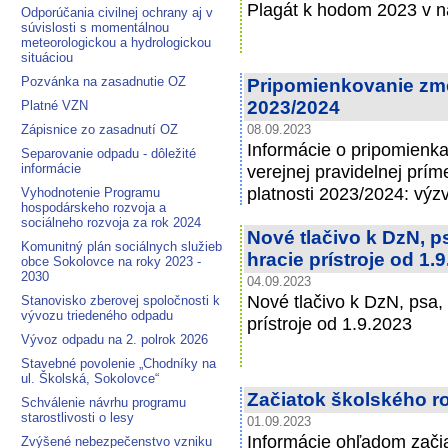
Plagát k hodom 2023 v na
Odporúčania civilnej ochrany aj v
súvislosti s momentálnou
meteorologickou a hydrologickou
situáciou
Pozvánka na zasadnutie OZ
Pripomienkovanie zm
2023/2024
Platné VZN
Zápisnice zo zasadnutí OZ
08.09.2023
Informácie o pripomienk
Separovanie odpadu - dôležité
informácie
verejnej pravidelnej prí
platnosti 2023/2024: výz
Vyhodnotenie Programu
hospodárskeho rozvoja a
sociálneho rozvoja za rok 2024
Nové tlačivo k DzN, 
Komunitný plán sociálnych služieb
hracie prístroje od 1.
obce Sokolovce na roky 2023 -
2030
04.09.2023
Nové tlačivo k DzN, psa,
Stanovisko zberovej spoločnosti k
vývozu triedeného odpadu
prístroje od 1.9.2023
Vývoz odpadu na 2. polrok 2026
Stavebné povolenie „Chodníky na
ul. Školská, Sokolovce“
Začiatok školského r
Schválenie návrhu programu
starostlivosti o lesy
01.09.2023
Informácie ohľadom zači
Zvýšené nebezpečenstvo vzniku