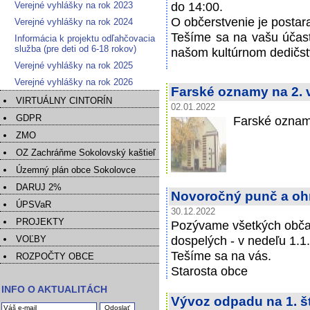
do 14:00.
Verejné vyhlášky na rok 2023
O občerstvenie je postar
Verejné vyhlášky na rok 2024
Tešíme sa na vašu účasť
Informácia k projektu odľahčovacia
služba (pre deti od 6-18 rokov)
našom kultúrnom dedičst
Verejné vyhlášky na rok 2025
Verejné vyhlášky na rok 2026
Farské oznamy na 2. 
VIRTUÁLNY CINTORÍN
02.01.2022
GDPR
Farské oznam
ZMO
OZ Zachráňme Sokolovský kaštieľ
Územný plán obce Sokolovce
DARUJ 2%
Novoročný punč a oh
ÚPSVaR
30.12.2022
PROJEKTY
Pozývame všetkých občan
dospelých - v nedeľu 1.
VOĽBY
Tešíme sa na vás.
ROZPOČTY OBCE
Starosta obce
INFO O AKTUALITÁCH
Vývoz odpadu na 1. št