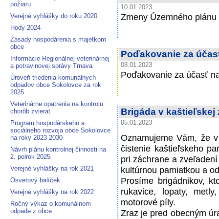
požiaru
10.01.2023
Zmeny Územného plánu o
Verejné vyhlášky do roku 2020
Hody 2024
Zásady hospodárenia s majetkom
obce
Poďakovanie za účasť
Informácie Regionálnej veterinárnej
08.01.2023
a potravinovej správy Trnava
Poďakovanie za účasť na
Úroveň triedenia komunálnych
odpadov obce Sokolovce za rok
2025
Veterinárne opatrenia na kontrolu
Brigáda v kaštieľskej
chorôb zvierat
Program hospodárskeho a
05.01.2023
sociálneho rozvoja obce Sokolovce
Oznamujeme Vám, že v s
na roky 2023-2030
čistenie kaštieľskeho p
Návrh plánu kontrolnej činnosti na
2. polrok 2025
pri záchrane a zveľadení
Verejné vyhlášky na rok 2021
kultúrnou pamiatkou a o
Prosíme brigádnikov, kt
Osvetový balíček
rukavice, lopaty, metly
Verejné vyhlášky na rok 2022
motorové píly.
Ročný výkaz o komunálnom
odpade z obce
Zraz je pred obecným úr