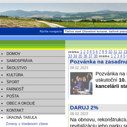
Rýchla navigácia:
1
2
3
4
5
6
7
8
9
10
11
12
1
stránka:
DOMOV
33
34
35
36
37
38
1
2
3
4
5
stránka:
SAMOSPRÁVA
Pozvánka na zasadnut
ŠKOLSTVO
09.02.2023
Pozvánka na 
KULTÚRA
uskutoční
10.
ŠPORT
kancelárii s
FARNOSŤ
POŠTA
OBEC A OKOLIE
DARUJ 2%
KONTAKT
09.02.2023
ÚRADNÁ TABUĽA
Na obnovu, rekonštrukciu
Zmeny v triedenom zbere
revitalizáciu jeho parku 