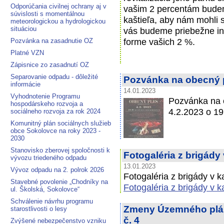
Odporúčania civilnej ochrany aj v
vašim 2 percentám budem
súvislosti s momentálnou
kaštieľa, aby nám mohli 
meteorologickou a hydrologickou
situáciou
vás budeme priebežne in
forme vašich 2 %.
Pozvánka na zasadnutie OZ
Platné VZN
Zápisnice zo zasadnutí OZ
Separovanie odpadu - dôležité
Pozvánka na obecný 
informácie
14.01.2023
Vyhodnotenie Programu
Pozvánka na o
hospodárskeho rozvoja a
4.2.2023 o 1
sociálneho rozvoja za rok 2024
Komunitný plán sociálnych služieb
obce Sokolovce na roky 2023 -
2030
Stanovisko zberovej spoločnosti k
Fotogaléria z brigády
vývozu triedeného odpadu
13.01.2023
Vývoz odpadu na 2. polrok 2026
Fotogaléria z brigády v k
Stavebné povolenie „Chodníky na
Fotogaléria z brigády v k
ul. Školská, Sokolovce“
Schválenie návrhu programu
Zmeny Územného plán
starostlivosti o lesy
č. 4
Zvýšené nebezpečenstvo vzniku