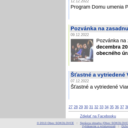
12.12.2022
Program Domu umenia Pi
Pozvánka na zasadnut
09.12.2022
Pozvánka na 
decembra 202
obecného úr
Šťastné a vytriedené
07.12.2022
Šťastné a vytriedené Vi
27
28
29
30
31
32
33
34
35
36
37
3
Zdielať na Facebooku
© 2013 Obec SOKOLOVCE
:
Správca obsahu (Obec SOKOLOVC
Vyhlásenie o prístupnosti
:
Ochr