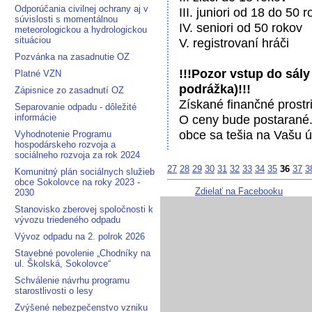
Odporúčania civilnej ochrany aj v
III. juniori od 18 do 50 
súvislosti s momentálnou
IV. seniori od 50 rokov
meteorologickou a hydrologickou
situáciou
V. registrovaní hráči
Pozvánka na zasadnutie OZ
!!!Pozor vstup do sály
Platné VZN
podrážka)!!!
Zápisnice zo zasadnutí OZ
Získané finančné prostr
Separovanie odpadu - dôležité
informácie
O ceny bude postarané.
obce sa tešia na Vašu ú
Vyhodnotenie Programu
hospodárskeho rozvoja a
sociálneho rozvoja za rok 2024
27
28
29
30
31
32
33
34
35
36
37
3
Komunitný plán sociálnych služieb
obce Sokolovce na roky 2023 -
Zdielať na Facebooku
2030
Stanovisko zberovej spoločnosti k
vývozu triedeného odpadu
Vývoz odpadu na 2. polrok 2026
Stavebné povolenie „Chodníky na
ul. Školská, Sokolovce“
Schválenie návrhu programu
starostlivosti o lesy
Zvýšené nebezpečenstvo vzniku