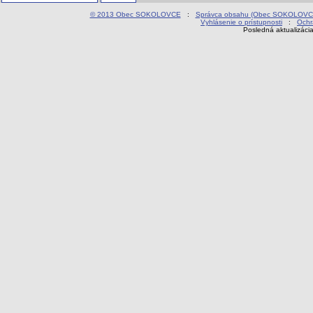
© 2013 Obec SOKOLOVCE
:
Správca obsahu (Obec SOKOLOVC
Vyhlásenie o prístupnosti
:
Ochr
Posledná aktualizáci