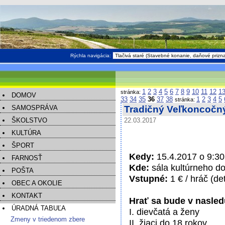
Rýchla navigácia:
1
2
3
4
5
6
7
8
9
10
11
12
1
stránka:
DOMOV
33
34
35
36
37
38
1
2
3
4
5
stránka:
SAMOSPRÁVA
Tradičný Veľkoncočný
ŠKOLSTVO
22.03.2017
KULTÚRA
ŠPORT
Kedy:
15.4.2017 o 9:30
FARNOSŤ
Kde:
sála kultúrneho 
POŠTA
Vstupné:
1 € / hráč (de
OBEC A OKOLIE
KONTAKT
Hrať sa bude v nasled
ÚRADNÁ TABUĽA
I. dievčatá a ženy
Zmeny v triedenom zbere
II. žiaci do 18 rokov