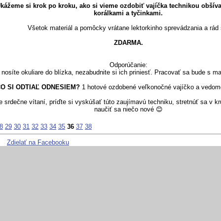
kážeme si krok po kroku, ako si vieme ozdobiť vajíčka technikou obšív
korálkami a tyčinkami.
Všetok materiál a pomôcky vrátane lektorkinho sprevádzania a rád 
ZDARMA.
Odporúčanie:
 nosíte okuliare do blízka, nezabudnite si ich priniesť. Pracovať sa bude s m
O SI ODTIAĽ ODNESIEM?
1 hotové ozdobené veľkonočné vajíčko a vedomo
e srdečne vítaní, príďte si vyskúšať túto zaujímavú techniku, stretnúť sa v 
naučiť sa niečo nové 😊
8
29
30
31
32
33
34
35
36
37
38
Zdielať na Facebooku