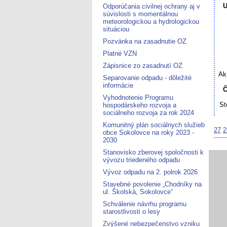
U
Odporúčania civilnej ochrany aj v
súvislosti s momentálnou
meteorologickou a hydrologickou
situáciou
Pozvánka na zasadnutie OZ
Platné VZN
Zápisnice zo zasadnutí OZ
Ak
Separovanie odpadu - dôležité
informácie
Č
Vyhodnotenie Programu
St
hospodárskeho rozvoja a
sociálneho rozvoja za rok 2024
Komunitný plán sociálnych služieb
27
2
obce Sokolovce na roky 2023 -
2030
Stanovisko zberovej spoločnosti k
vývozu triedeného odpadu
Vývoz odpadu na 2. polrok 2026
Stavebné povolenie „Chodníky na
ul. Školská, Sokolovce“
Schválenie návrhu programu
starostlivosti o lesy
Zvýšené nebezpečenstvo vzniku