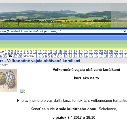
1
2
3
4
5
6
7
8
9
10
11
12
13
14
15
16
17
18
19
20
21
22
23
24
25
26
27
2
nka:
4
35
36
37
38
1
2
3
4
5
6
7
8
9
10
11
12
13
14
15
16
17
18
19
20
21
2
stránka:
rz - Veľkonočné vajcia obšívané korálikmi
4.2017
Veľkonočné vajcia obšívané korálkami
kurz ako na to
Pripravili sme pre vás další kurz, tentokrát s veľkonočnou tematik
Konať sa bude
v sále kultúrneho domu
Sokolovce,
v piatok 7.4.2017 o 18:30