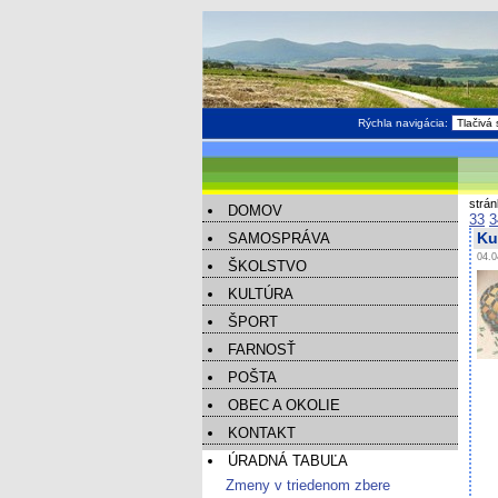
Rýchla navigácia:
strá
DOMOV
33
3
SAMOSPRÁVA
Ku
04.0
ŠKOLSTVO
KULTÚRA
ŠPORT
FARNOSŤ
POŠTA
OBEC A OKOLIE
KONTAKT
ÚRADNÁ TABUĽA
Zmeny v triedenom zbere