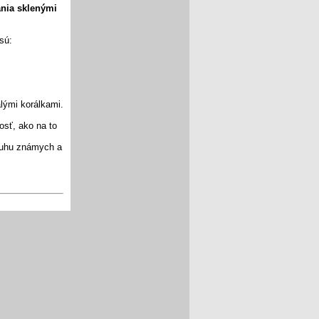
ania sklenými
sú:
alými korálkami.
sť, ako na to
kruhu známych a