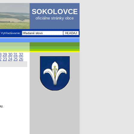
SOKOLOVCE
oficiálne stránky obce
Vyhľadávanie:
8
29
30
31
32
2
23
24
25
26
ou.