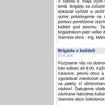
V sobotu 9. mája 2026 sa
tehál. Brigády sa zúčast
dokázali vyčistiť a ulož
súrne potrebujeme na 
pomoci pomôžeme urýchliť
kaštieľ pod strechu. Ta
brigádnikom patrí veľké 
Starosta obce - Ing. Mar
Brigáda v kaštieli
07.05.2026
Pozývame vás na dobrovo
túto sobotu od 9:00. Kaž
rukavice, pevnú obuv a
vypratávať miestnosti od 
na palety. O občerstven
nádvorí. Ďakujeme všetký
záchrane Národnej kultúr
Starosta obce Sokolovce 