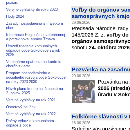
požiaru
Voľby do orgánov sa
Verejné vyhlášky do roku 2020
samosprávnych krajo
Hody 2024
29.06.2026
Zásady hospodárenia s majetkom
Predseda Národnej rady S
obce
145/2026 Z. z.
voľby do
Informácie Regionálnej veterinárnej
a potravinovej správy Trnava
orgánov samosprávnyc
Úroveň triedenia komunálnych
sobotu
24. októbra 2026
odpadov obce Sokolovce za rok
2025
Veterinárne opatrenia na kontrolu
chorôb zvierat
Pozvánka na zasadnut
Program hospodárskeho a
20.06.2026
sociálneho rozvoja obce Sokolovce
Pozvánka na 
na roky 2023-2030
2026 (streda
Návrh plánu kontrolnej činnosti na
2. polrok 2025
úradu v Soko
Verejné vyhlášky na rok 2021
Osvetový balíček
Verejné vyhlášky na rok 2022
Folklórne slávnosti 
Ročný výkaz o komunálnom
18.06.2026
odpade z obce
Srdečne vás pozývame na 