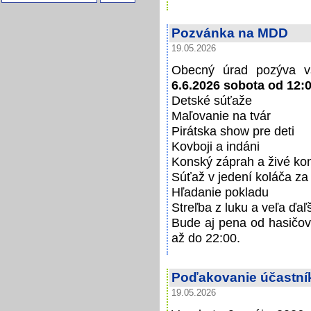
Pozvánka na MDD
19.05.2026
Obecný úrad pozýva vš
6.6.2026 sobota od 12:
Detské súťaže
Maľovanie na tvár
Pirátska show pre deti
Kovboji a indáni
Konský záprah a živé ko
Súťaž v jedení koláča z
Hľadanie pokladu
Streľba z luku a veľa ďaľ
Bude aj pena od hasičov
až do 22:00.
Poďakovanie účastník
19.05.2026