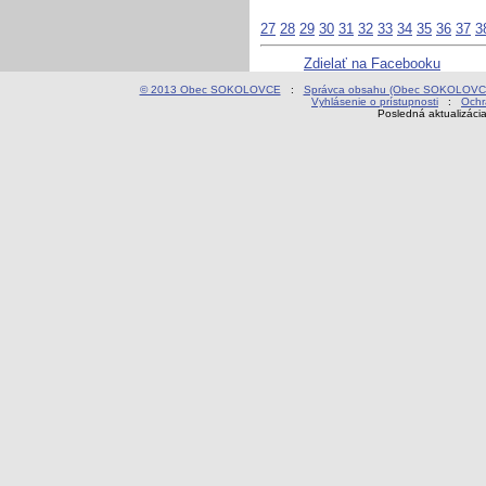
27
28
29
30
31
32
33
34
35
36
37
3
Zdielať na Facebooku
© 2013 Obec SOKOLOVCE
:
Správca obsahu (Obec SOKOLOVC
Vyhlásenie o prístupnosti
:
Ochr
Posledná aktualizáci