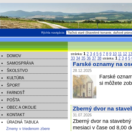
Rýchla navigácia:
1
2
3
4
5
6
7
8
9
10
11
12
1
stránka:
DOMOV
33
34
35
36
37
38
1
2
3
4
5
stránka:
SAMOSPRÁVA
Farské oznamy na os
ŠKOLSTVO
28.12.2025
Farské oznam
KULTÚRA
si môžete zob
ŠPORT
FARNOSŤ
POŠTA
OBEC A OKOLIE
Zberný dvor na stave
KONTAKT
31.07.2026
Zberný dvor na stavebný
ÚRADNÁ TABUĽA
mesiaci v čase od 8,00 d
Zmeny v triedenom zbere