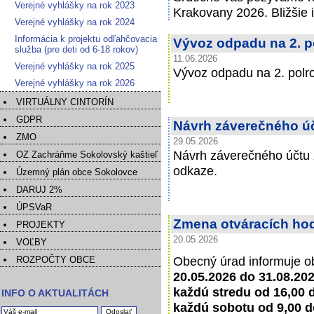
Verejné vyhlášky na rok 2023
Krakovany 2026. Bližšie 
Verejné vyhlášky na rok 2024
Informácia k projektu odľahčovacia
Vývoz odpadu na 2. p
služba (pre deti od 6-18 rokov)
11.06.2026
Verejné vyhlášky na rok 2025
Vývoz odpadu na 2. polr
Verejné vyhlášky na rok 2026
VIRTUÁLNY CINTORÍN
GDPR
Návrh záverečného úč
ZMO
29.05.2026
Návrh záverečného účtu z
OZ Zachráňme Sokolovský kaštieľ
odkaze.
Územný plán obce Sokolovce
DARUJ 2%
ÚPSVaR
Zmena otváracích ho
PROJEKTY
20.05.2026
VOĽBY
Obecný úrad informuje o
ROZPOČTY OBCE
20.05.2026 do 31.08.20
každú stredu od 16,00 
INFO O AKTUALITÁCH
každú sobotu od 9,00 d