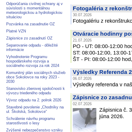
Odporúčania civilnej ochrany aj v
Fotogaléria z rekonštr
súvislosti s momentálnou
meteorologickou a hydrologickou
30.07.2026
situáciou
Fotogalériu z rekonštrukc
Pozvánka na zasadnutie OZ
Platné VZN
Otváracie hodinny po
Zápisnice zo zasadnutí OZ
21.07.2026
Separovanie odpadu - dôležité
PO - UT: 08:00-12:00 hod
informácie
ST: 08:00-12:00, 13:00-1
Vyhodnotenie Programu
ŠT - PI: 08:00-12:00 hod
hospodárskeho rozvoja a
sociálneho rozvoja za rok 2024
Výsledky Referenda 2
Komunitný plán sociálnych služieb
obce Sokolovce na roky 2023 -
06.07.2026
2030
Výsledky referenda v naš
Stanovisko zberovej spoločnosti k
vývozu triedeného odpadu
Zápisnice zo zasadnu
Vývoz odpadu na 2. polrok 2026
02.07.2026
Stavebné povolenie „Chodníky na
Zápisnica č. 
ul. Školská, Sokolovce“
júna 2026.
Schválenie návrhu programu
starostlivosti o lesy
Zvýšené nebezpečenstvo vzniku