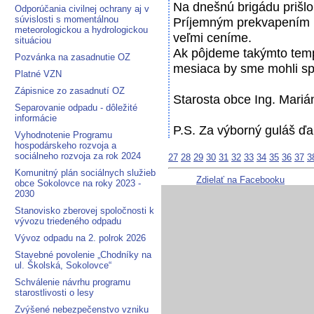
Na dnešnú brigádu prišlo
Odporúčania civilnej ochrany aj v
súvislosti s momentálnou
Príjemným prekvapením bol
meteorologickou a hydrologickou
veľmi ceníme.
situáciou
Ak pôjdeme takýmto temp
Pozvánka na zasadnutie OZ
mesiaca by sme mohli spr
Platné VZN
Zápisnice zo zasadnutí OZ
Starosta obce Ing. Mari
Separovanie odpadu - dôležité
informácie
P.S. Za výborný guláš ďak
Vyhodnotenie Programu
hospodárskeho rozvoja a
sociálneho rozvoja za rok 2024
27
28
29
30
31
32
33
34
35
36
37
3
Komunitný plán sociálnych služieb
Zdielať na Facebooku
obce Sokolovce na roky 2023 -
2030
Stanovisko zberovej spoločnosti k
vývozu triedeného odpadu
Vývoz odpadu na 2. polrok 2026
Stavebné povolenie „Chodníky na
ul. Školská, Sokolovce“
Schválenie návrhu programu
starostlivosti o lesy
Zvýšené nebezpečenstvo vzniku