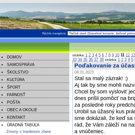
Rýchla navigácia:
1
2
3
4
5
6
7
8
9
10
11
12
1
stránka:
DOMOV
33
34
35
36
37
38
1
2
3
4
5
stránka:
SAMOSPRÁVA
Poďakovanie za účasť
ŠKOLSTVO
08.01.2023
Stal sa malý zázrak! :)
KULTÚRA
Aj tak by sme mohli nazv
ŠPORT
Chcel by som vysloviť je
FARNOSŤ
dnes prišli pomôcť na bri
POŠTA
za posledné roky predch
OBEC A OKOLIE
Urobil sa úžasný kus prá
sme dokázali, že keď sa 
KONTAKT
rád, že Vám záleží na na
ÚRADNÁ TABUĽA
a vnúčeniec.
Zmeny v triedenom zbere