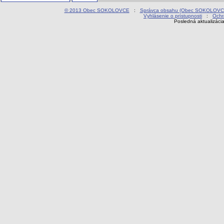
© 2013 Obec SOKOLOVCE
:
Správca obsahu (Obec SOKOLOVC
Vyhlásenie o prístupnosti
:
Ochr
Posledná aktualizáci