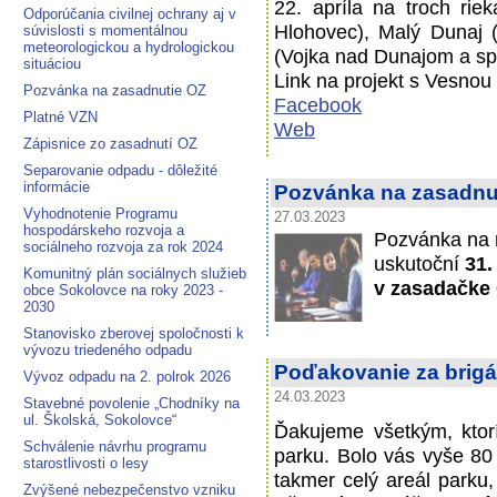
22. apríla na troch rie
Odporúčania civilnej ochrany aj v
Hlohovec), Malý Dunaj
súvislosti s momentálnou
meteorologickou a hydrologickou
(Vojka nad Dunajom a sp
situáciou
Link na projekt s Vesnou
Pozvánka na zasadnutie OZ
Facebook
Platné VZN
Web
Zápisnice zo zasadnutí OZ
Separovanie odpadu - dôležité
informácie
Pozvánka na zasadnut
Vyhodnotenie Programu
27.03.2023
hospodárskeho rozvoja a
Pozvánka na 
sociálneho rozvoja za rok 2024
uskutoční
31.
Komunitný plán sociálnych služieb
v zasadačke
obce Sokolovce na roky 2023 -
2030
Stanovisko zberovej spoločnosti k
vývozu triedeného odpadu
Poďakovanie za brig
Vývoz odpadu na 2. polrok 2026
24.03.2023
Stavebné povolenie „Chodníky na
ul. Školská, Sokolovce“
Ďakujeme všetkým, ktorí
Schválenie návrhu programu
parku. Bolo vás vyše 80 
starostlivosti o lesy
takmer celý areál parku,
Zvýšené nebezpečenstvo vzniku