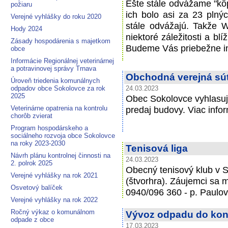
Ešte stále odvážame "kôp
požiaru
ich bolo asi za 23 plný
Verejné vyhlášky do roku 2020
stále odvážajú. Takže 
Hody 2024
niektoré záležitosti a bl
Zásady hospodárenia s majetkom
Budeme Vás priebežne i
obce
Informácie Regionálnej veterinárnej
a potravinovej správy Trnava
Obchodná verejná sú
Úroveň triedenia komunálnych
odpadov obce Sokolovce za rok
24.03.2023
2025
Obec Sokolovce vyhlasuj
Veterinárne opatrenia na kontrolu
predaj budovy. Viac info
chorôb zvierat
Program hospodárskeho a
sociálneho rozvoja obce Sokolovce
na roky 2023-2030
Tenisová liga
Návrh plánu kontrolnej činnosti na
24.03.2023
2. polrok 2025
Obecný tenisový klub v S
Verejné vyhlášky na rok 2021
(štvorhra). Záujemci sa m
Osvetový balíček
0940/096 360 - p. Paulov
Verejné vyhlášky na rok 2022
Ročný výkaz o komunálnom
Vývoz odpadu do kon
odpade z obce
17.03.2023