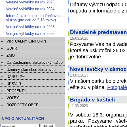
Verejné vyhlášky na rok 2023
Dátumy vývozu odpadu d
Verejné vyhlášky na rok 2024
odpadu a informácie o z
Informácia k projektu odľahčovacia
služba (pre deti od 6-18 rokov)
Verejné vyhlášky na rok 2025
Divadelné predstaven
Verejné vyhlášky na rok 2026
15.03.2023
VIRTUÁLNY CINTORÍN
Pozývame Vás na divadel
GDPR
ktoré sa uskutoční 26.03
ZMO
je dobrovoľné.
OZ Zachráňme Sokolovský kaštieľ
Nové lavičky v zámo
Územný plán obce Sokolovce
13.03.2023
DARUJ 2%
V našom parku bolo zreko
ÚPSVaR
ešte sú v pláne.
Fotogalé
PROJEKTY
VOĽBY
Brigáda v kaštieli
ROZPOČTY OBCE
11.03.2023
V sobotu 18.3. organizuj
INFO O AKTUALITÁCH
parku. Pozývame všet