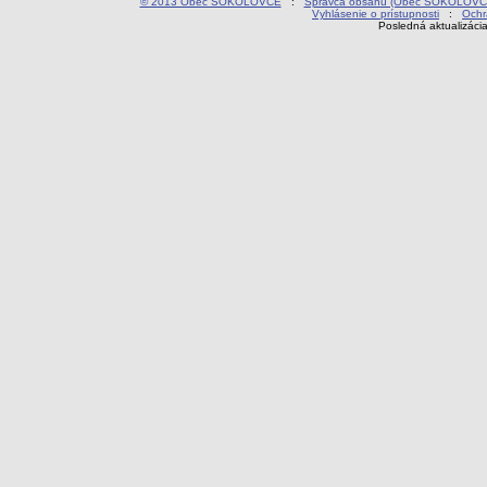
© 2013 Obec SOKOLOVCE
:
Správca obsahu (Obec SOKOLOVC
Vyhlásenie o prístupnosti
:
Ochr
Posledná aktualizáci