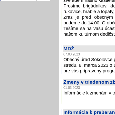
zveľadení nášho kaštieľs
Prosíme brigádnikov, kt
rukavice, hrable a lopaty
Zraz je pred obecným 
budeme do 14:00. O obče
Tešíme sa na vašu účasť
našom kultúrnom dedičst
MDŽ
07.03.2023
Obecný úrad Sokolovce p
stredu, 8. marca 2023 o
pre vás pripravený progr
Zmeny v triedenom z
01.03.2023
Informácie k zmenám v t
Informácia k prebera