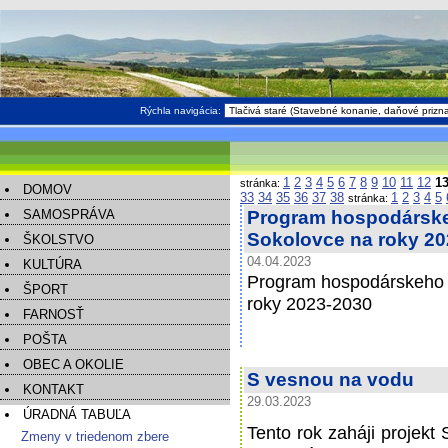
Rýchla navigácia:
1
2
3
4
5
6
7
8
9
10
11
12
1
stránka:
DOMOV
33
34
35
36
37
38
1
2
3
4
5
stránka:
SAMOSPRÁVA
Program hospodárske
Sokolovce na roky 20
ŠKOLSTVO
04.04.2023
KULTÚRA
Program hospodárskeho a
ŠPORT
roky 2023-2030
FARNOSŤ
POŠTA
OBEC A OKOLIE
S vesnou na vodu
KONTAKT
29.03.2023
ÚRADNÁ TABUĽA
Tento rok zaháji projek
Zmeny v triedenom zbere