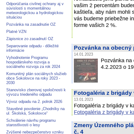
Odporúčania civilnej ochrany aj v
vašim 2 percentám budem
súvislosti s momentálnou
kaštieľa, aby nám mohli 
meteorologickou a hydrologickou
situáciou
vás budeme priebežne in
forme vašich 2 %.
Pozvánka na zasadnutie OZ
Platné VZN
Zápisnice zo zasadnutí OZ
Separovanie odpadu - dôležité
Pozvánka na obecný 
informácie
14.01.2023
Vyhodnotenie Programu
Pozvánka na o
hospodárskeho rozvoja a
4.2.2023 o 1
sociálneho rozvoja za rok 2024
Komunitný plán sociálnych služieb
obce Sokolovce na roky 2023 -
2030
Stanovisko zberovej spoločnosti k
Fotogaléria z brigády
vývozu triedeného odpadu
13.01.2023
Vývoz odpadu na 2. polrok 2026
Fotogaléria z brigády v k
Stavebné povolenie „Chodníky na
Fotogaléria z brigády v k
ul. Školská, Sokolovce“
Schválenie návrhu programu
Zmeny Územného plán
starostlivosti o lesy
č. 4
Zvýšené nebezpečenstvo vzniku