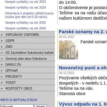
do 14:00.
Verejné vyhlášky na rok 2023
O občerstvenie je postar
Verejné vyhlášky na rok 2024
Tešíme sa na vašu účasť
Informácia k projektu odľahčovacia
služba (pre deti od 6-18 rokov)
našom kultúrnom dedičst
Verejné vyhlášky na rok 2025
Verejné vyhlášky na rok 2026
Farské oznamy na 2. 
VIRTUÁLNY CINTORÍN
02.01.2022
GDPR
Farské oznam
ZMO
OZ Zachráňme Sokolovský kaštieľ
Územný plán obce Sokolovce
DARUJ 2%
Novoročný punč a oh
ÚPSVaR
30.12.2022
PROJEKTY
Pozývame všetkých občan
dospelých - v nedeľu 1.
VOĽBY
Tešíme sa na vás.
ROZPOČTY OBCE
Starosta obce
INFO O AKTUALITÁCH
Vývoz odpadu na 1. št