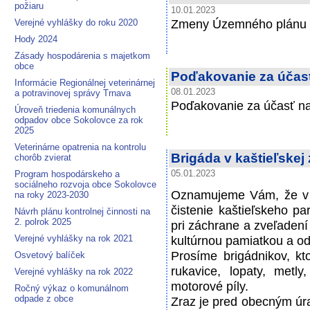
požiaru
10.01.2023
Zmeny Územného plánu o
Verejné vyhlášky do roku 2020
Hody 2024
Zásady hospodárenia s majetkom
obce
Poďakovanie za účasť
Informácie Regionálnej veterinárnej
08.01.2023
a potravinovej správy Trnava
Poďakovanie za účasť na
Úroveň triedenia komunálnych
odpadov obce Sokolovce za rok
2025
Veterinárne opatrenia na kontrolu
Brigáda v kaštieľskej
chorôb zvierat
Program hospodárskeho a
05.01.2023
sociálneho rozvoja obce Sokolovce
Oznamujeme Vám, že v s
na roky 2023-2030
čistenie kaštieľskeho p
Návrh plánu kontrolnej činnosti na
2. polrok 2025
pri záchrane a zveľadení
Verejné vyhlášky na rok 2021
kultúrnou pamiatkou a o
Prosíme brigádnikov, kt
Osvetový balíček
rukavice, lopaty, metly
Verejné vyhlášky na rok 2022
motorové píly.
Ročný výkaz o komunálnom
odpade z obce
Zraz je pred obecným úr