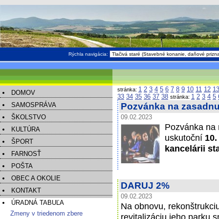
Rýchla navigácia:
1
2
3
4
5
6
7
8
9
10
11
12
1
stránka:
DOMOV
33
34
35
36
37
38
1
2
3
4
5
stránka:
SAMOSPRÁVA
Pozvánka na zasadnut
ŠKOLSTVO
09.02.2023
Pozvánka na 
KULTÚRA
uskutoční
10.
ŠPORT
kancelárii s
FARNOSŤ
POŠTA
OBEC A OKOLIE
DARUJ 2%
KONTAKT
09.02.2023
ÚRADNÁ TABUĽA
Na obnovu, rekonštrukciu
Zmeny v triedenom zbere
revitalizáciu jeho parku 