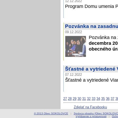
12.12.2022
Program Domu umenia Pi
Pozvánka na zasadnut
09.12.2022
Pozvánka na 
decembra 202
obecného úr
Šťastné a vytriedené
07.12.2022
Šťastné a vytriedené Vi
27
28
29
30
31
32
33
34
35
36
37
3
Zdielať na Facebooku
© 2013 Obec SOKOLOVCE
:
Správca obsahu (Obec SOKOLOVC
Vyhlásenie o prístupnosti
:
Ochr