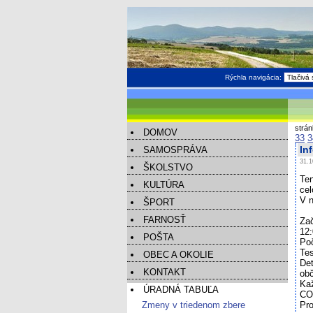
Rýchla navigácia:
strá
DOMOV
33
3
SAMOSPRÁVA
In
31.1
ŠKOLSTVO
Te
KULTÚRA
cel
V n
ŠPORT
FARNOSŤ
Zač
12:
POŠTA
Poč
Tes
OBEC A OKOLIE
Det
KONTAKT
obč
Kaž
ÚRADNÁ TABUĽA
CO
Zmeny v triedenom zbere
Pro