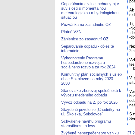
poz
Odporúčania civilnej ochrany aj v
súvislosti s momentálnou
Ak
meteorologickou a hydrologickou
rod
situáciou
Tí,
Pozvánka na zasadnutie OZ
-No
Platné VZN
-de
-do
Zápisnice zo zasadnutí OZ
Separovanie odpadu - dôležité
Nez
informácie
2m 
Vyhodnotenie Programu
Vzh
hospodárskeho rozvoja a
tes
sociálneho rozvoja za rok 2024
--
Komunitný plán sociálnych služieb
V 
obce Sokolovce na roky 2023 -
sit
2030
Stanovisko zberovej spoločnosti k
Ver
vývozu triedeného odpadu
bu
od
Vývoz odpadu na 2. polrok 2026
naš
Stavebné povolenie „Chodníky na
ul. Školská, Sokolovce“
S t
Sv
Schválenie návrhu programu
starostlivosti o lesy
Zvýšené nebezpečenstvo vzniku
27
2