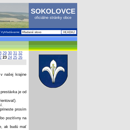
SOKOLOVCE
oficiálne stránky obce
Vyhľadávanie:
8
29
30
31
32
2
23
24
25
26
v našej krajine
 prestávka je od
ientovať).
í.
 prineste prosím
ebo pozitívny na
de, ak budú mať