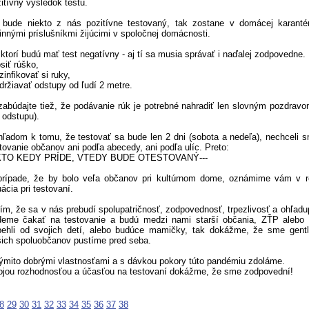
itívny výsledok testu.
 bude niekto z nás pozitívne testovaný, tak zostane v domácej karanté
innými príslušníkmi žijúcimi v spoločnej domácnosti.
 ktorí budú mať test negatívny - aj tí sa musia správať i naďalej zodpovedne.
siť rúško,
zinfikovať si ruky,
držiavať odstupy od ľudí 2 metre.
abúdajte tiež, že podávanie rúk je potrebné nahradiť len slovným pozdravo
odstupu).
ľadom k tomu, že testovať sa bude len 2 dni (sobota a nedeľa), nechceli 
tovanie občanov ani podľa abecedy, ani podľa ulíc. Preto:
-KTO KEDY PRÍDE, VTEDY BUDE OTESTOVANÝ---
prípade, že by bolo veľa občanov pri kultúrnom dome, oznámime vám v r
uácia pri testovaní.
ím, že sa v nás prebudí spolupatričnosť, zodpovednosť, trpezlivosť a ohľadu
deme čakať na testovanie a budú medzi nami starší občania, ZŤP alebo 
behli od svojich detí, alebo budúce mamičky, tak dokážme, že sme gent
ich spoluobčanov pustíme pred seba.
ýmito dobrými vlastnosťami a s dávkou pokory túto pandémiu zdoláme.
ojou rozhodnosťou a účasťou na testovaní dokážme, že sme zodpovední!
8
29
30
31
32
33
34
35
36
37
38