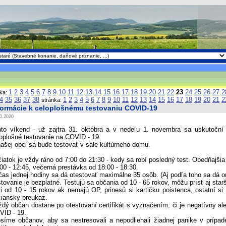
1
2
3
4
5
6
7
8
9
10
11
12
13
14
15
16
17
18
19
20
21
22
23
24
25
26
27
2
nka:
4
35
36
37
38
1
2
3
4
5
6
7
8
9
10
11
12
13
14
15
16
17
18
19
20
21
2
stránka:
formácie k celoplošnému testovaniu COVID-19
0.2020
nto víkend - už zajtra 31. októbra a v nedeľu 1. novembra sa uskutoční 
oplošné testovanie na COVID - 19.
ašej obci sa bude testovať v sále kultúrneho domu.
iatok je vždy ráno od 7:00 do 21:30 - kedy sa robí posledný test. Obedňajšia
00 - 12:45, večerná prestávka od 18:00 - 18:30.
as jednej hodiny sa dá otestovať maximálne 35 osôb. (Aj podľa toho sa dá or
tovanie je bezplatné. Testujú sa občania od 10 - 65 rokov, môžu prísť aj starš
i od 10 - 15 rokov ak nemajú OP, prinesú si kartičku poistenca, ostatní si
iansky preukaz.
dý občan dostane po otestovaní certifikát s vyznačením, či je negatívny al
VID - 19.
síme občanov, aby sa nestresovali a nepodliehali žiadnej panike v prípa