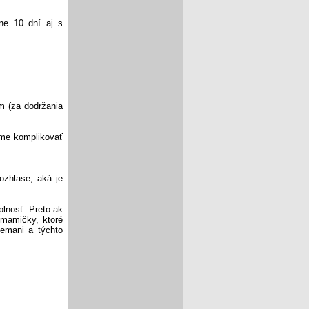
ne 10 dní aj s
m (za dodržania
sme komplikovať
ozhlase, aká je
plnosť. Preto ak
mamičky, ktoré
lemani a týchto