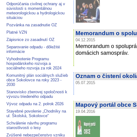
Odporúčania civilnej ochrany aj v
súvislosti s momentálnou
meteorologickou a hydrologickou
situáciou
Pozvánka na zasadnutie OZ
Platné VZN
Memorandum o spolu
Zápisnice zo zasadnutí OZ
04.12.2015
Memorandum o spoluprác
Separovanie odpadu - dôležité
informácie
domácich samospráv.
Vyhodnotenie Programu
hospodárskeho rozvoja a
sociálneho rozvoja za rok 2024
Oznam o čistení okoli
Komunitný plán sociálnych služieb
obce Sokolovce na roky 2023 -
05.07.2015
2030
Stanovisko zberovej spoločnosti k
vývozu triedeného odpadu
Vývoz odpadu na 2. polrok 2026
Mapový portál obce 
Stavebné povolenie „Chodníky na
19.04.2016
ul. Školská, Sokolovce“
Schválenie návrhu programu
starostlivosti o lesy
Zvýšené nebezpečenstvo vzniku