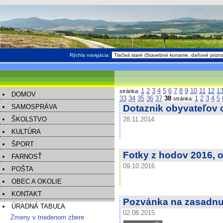
Rýchla navigácia:
1
2
3
4
5
6
7
8
9
10
11
12
1
stránka:
DOMOV
33
34
35
36
37
38
1
2
3
4
5
stránka:
SAMOSPRÁVA
Dotaznik obyvateľov 
ŠKOLSTVO
28.11.2014
KULTÚRA
ŠPORT
Fotky z hodov 2016, o
FARNOSŤ
09.10.2016
POŠTA
OBEC A OKOLIE
KONTAKT
Pozvánka na zasadnut
ÚRADNÁ TABUĽA
02.08.2015
Zmeny v triedenom zbere