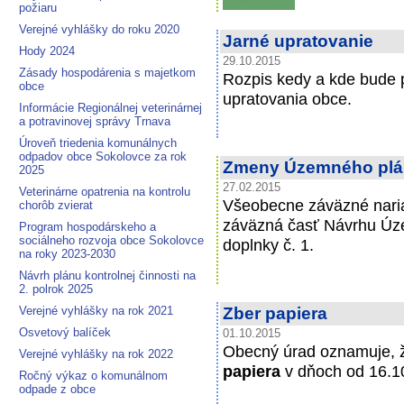
požiaru
Verejné vyhlášky do roku 2020
Jarné upratovanie
Hody 2024
29.10.2015
Zásady hospodárenia s majetkom
Rozpis kedy a kde bude p
obce
upratovania obce.
Informácie Regionálnej veterinárnej
a potravinovej správy Trnava
Úroveň triedenia komunálnych
odpadov obce Sokolovce za rok
Zmeny Územného plá
2025
27.02.2015
Veterinárne opatrenia na kontrolu
Všeobecne záväzné naria
chorôb zvierat
záväzná časť Návrhu Úz
Program hospodárskeho a
sociálneho rozvoja obce Sokolovce
doplnky č. 1.
na roky 2023-2030
Návrh plánu kontrolnej činnosti na
2. polrok 2025
Verejné vyhlášky na rok 2021
Zber papiera
Osvetový balíček
01.10.2015
Obecný úrad oznamuje, 
Verejné vyhlášky na rok 2022
papiera
v dňoch od 16.1
Ročný výkaz o komunálnom
odpade z obce