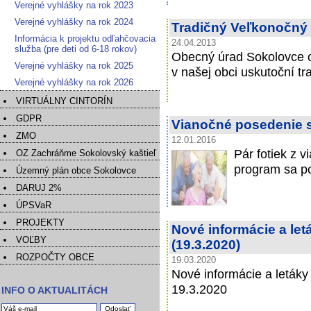
Verejné vyhlášky na rok 2023
Verejné vyhlášky na rok 2024
Tradičný Veľkonočný 
Informácia k projektu odľahčovacia
24.04.2013
služba (pre deti od 6-18 rokov)
Obecný úrad Sokolovce 
Verejné vyhlášky na rok 2025
v našej obci uskutoční tr
Verejné vyhlášky na rok 2026
VIRTUÁLNY CINTORÍN
GDPR
Vianočné posedenie s
ZMO
12.01.2016
Pár fotiek z 
OZ Zachráňme Sokolovský kaštieľ
program sa po
Územný plán obce Sokolovce
DARUJ 2%
ÚPSVaR
PROJEKTY
Nové informácie a le
VOĽBY
(19.3.2020)
ROZPOČTY OBCE
19.03.2020
Nové informácie a letáky
19.3.2020
INFO O AKTUALITÁCH