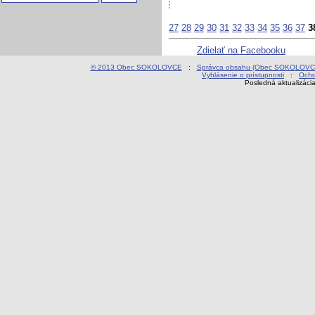
27
28
29
30
31
32
33
34
35
36
37
3
Zdielať na Facebooku
© 2013 Obec SOKOLOVCE
:
Správca obsahu (Obec SOKOLOVC
Vyhlásenie o prístupnosti
:
Ochr
Posledná aktualizáci