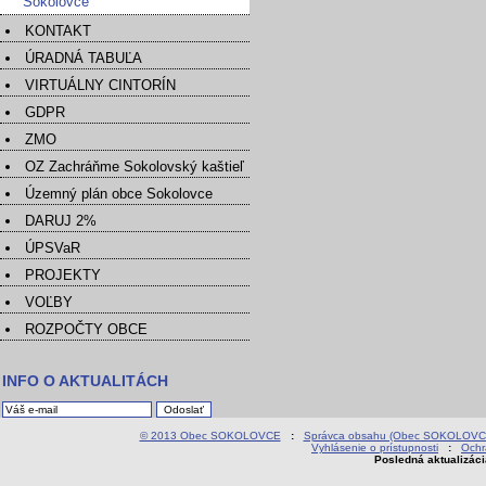
Sokolovce
KONTAKT
ÚRADNÁ TABUĽA
VIRTUÁLNY CINTORÍN
GDPR
ZMO
OZ Zachráňme Sokolovský kaštieľ
Územný plán obce Sokolovce
DARUJ 2%
ÚPSVaR
PROJEKTY
VOĽBY
ROZPOČTY OBCE
INFO O AKTUALITÁCH
© 2013 Obec SOKOLOVCE
:
Správca obsahu (Obec SOKOLOVC
Vyhlásenie o prístupnosti
:
Ochr
Posledná aktualizác