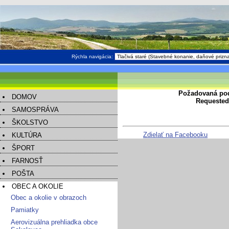
Rýchla navigácia:
Požadovaná pod
DOMOV
Requested 
SAMOSPRÁVA
ŠKOLSTVO
Zdielať na Facebooku
KULTÚRA
ŠPORT
FARNOSŤ
POŠTA
OBEC A OKOLIE
Obec a okolie v obrazoch
Pamiatky
Aerovizuálna prehliadka obce