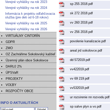
Verejné vyhlášky na rok 2023
sp 255 2018.pdf
Verejné vyhlášky na rok 2024
sk 272 2018.pdf
Informácia k projektu odľahčovacia
služba (pre deti od 6-18 rokov)
vv 260 2018.pdf
Verejné vyhlášky na rok 2025
Verejné vyhlášky na rok 2026
vv 256 2018.pdf
VIRTUÁLNY CINTORÍN
povolenie kanalizacie.pdf
GDPR
ZMO
areal jrd sokolovce.pdf
OZ Zachráňme Sokolovský kaštieľ
dd 572019.pdf
Územný plán obce Sokolovce
DARUJ 2%
vv422019.pdf
ÚPSVaR
vv 69 219.pdf
PROJEKTY
VOĽBY
vv532019.pdf
ROZPOČTY OBCE
ur rozsirenie nn rozvodu.pdf
INFO O AKTUALITÁCH
sp salve plyn a vo.pdf