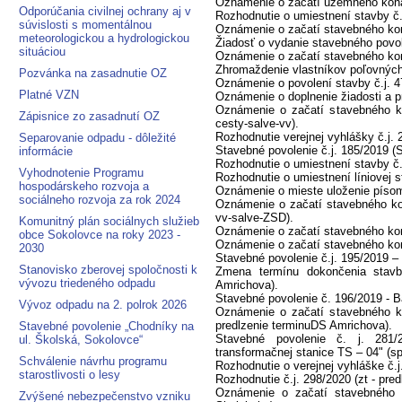
Oznámenie o začatí územného konan
Odporúčania civilnej ochrany aj v
Rozhodnutie o umiestnení stavby č.
súvislosti s momentálnou
Oznámenie o začatí stavebného kon
meteorologickou a hydrologickou
Žiadosť o vydanie stavebného povol
situáciou
Oznámenie o začatí stavebného kon
Zhromaždenie vlastníkov poľovný
Pozvánka na zasadnutie OZ
Oznámenie o povolení stavby č.j. 4
Platné VZN
Oznámenie o doplnenie žiadosti a p
Oznámenie o začatí stavebného ko
Zápisnice zo zasadnutí OZ
cesty-salve-vv).
Rozhodnutie verejnej vyhlášky č.j. 
Separovanie odpadu - dôležité
Stavebné povolenie č.j. 185/2019 (S
informácie
Rozhodnutie o umiestnení stavby č.
Vyhodnotenie Programu
Rozhodnutie o umiestnení líniovej 
hospodárskeho rozvoja a
Oznámenie o mieste uloženie písom
sociálneho rozvoja za rok 2024
Oznámenie o začatí stavebného kon
vv-salve-ZSD).
Komunitný plán sociálnych služieb
Oznámenie o začatí stavebného kon
obce Sokolovce na roky 2023 -
Oznámenie o začatí stavebného kona
2030
Stavebné povolenie č.j. 195/2019 
Stanovisko zberovej spoločnosti k
Zmena termínu dokončenia stavb
vývozu triedeného odpadu
Amrichova).
Stavebné povolenie č. 196/2019 - B
Vývoz odpadu na 2. polrok 2026
Oznámenie o začatí stavebného ko
predlzenie terminuDS Amrichova).
Stavebné povolenie „Chodníky na
Stavebné povolenie č. j. 281/
ul. Školská, Sokolovce“
transformačnej stanice TS – 04" (sp 
Schválenie návrhu programu
Rozhodnutie o verejnej vyhláške č.j
starostlivosti o lesy
Rozhodnutie č.j. 298/2020 (zt - pre
Oznámenie o začatí stavebného
Zvýšené nebezpečenstvo vzniku