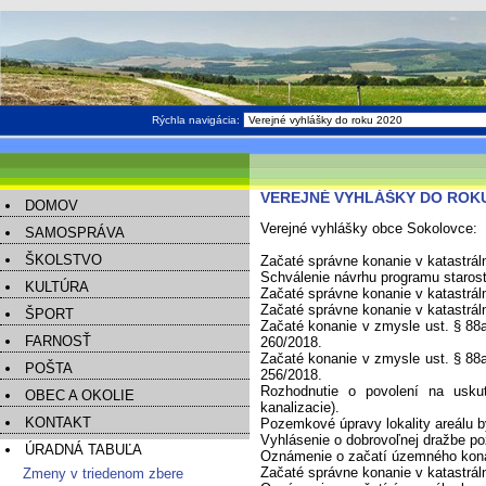
Rýchla navigácia:
VEREJNÉ VYHLÁŠKY DO ROKU
DOMOV
Verejné vyhlášky obce Sokolovce:
SAMOSPRÁVA
ŠKOLSTVO
Začaté správne konanie v katastrá
Schválenie návrhu programu starost
KULTÚRA
Začaté správne konanie v katastrá
Začaté správne konanie v katastrá
ŠPORT
Začaté konanie v zmysle ust. § 88
FARNOSŤ
260/2018.
Začaté konanie v zmysle ust. § 88
POŠTA
256/2018.
Rozhodnutie o povolení na uskut
OBEC A OKOLIE
kanalizacie).
KONTAKT
Pozemkové úpravy lokality areálu 
Vyhlásenie o dobrovoľnej dražbe p
ÚRADNÁ TABUĽA
Oznámenie o začatí územného konan
Začaté správne konanie v katastrá
Zmeny v triedenom zbere