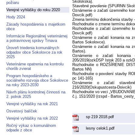
Skolskska).
požiaru
Stavebné povolenie (SPURNN Skols
Verejné vyhlášky do roku 2020
Oznámenie o začatí územného konan
Dovcik.pdf)
Hody 2024
Zmena termínu dokončenia stavby – 
Rozhodnutie o zmene termínu dokonč
Zásady hospodárenia s majetkom
Rozhodnutie o začatí územného ko
obce
Dovcik.pdf)
Informácie Regionálnej veterinárnej
Oznámenie o začatí konania na z
a potravinovej správy Trnava
Bartos Sokolovce).
Oznámenie o začatí konania na z
Úroveň triedenia komunálnych
Bartos).
odpadov obce Sokolovce za rok
Oznámenie o začatí konania o
2025
205/2019(ozkDSP Istok 203 a ozkD
Veterinárne opatrenia na kontrolu
Rozhodnutie o ROZŠÍRENIE DIS
chorôb zvierat
Bartos NN)
Rozhodnutie o povolení stavby RO
Program hospodárskeho a
pc 141-165)
sociálneho rozvoja obce Sokolovce
Oznámenie o začatí stavebn
na roky 2023-2030
216/2020(Oskupustcesta-Doivcik)
Rozhodnutie vo veci „VBUDOVA
Návrh plánu kontrolnej činnosti na
č.j. 151/2020 (rzspd - Bartos_cest
2. polrok 2025
Verejné vyhlášky na rok 2021
Osvetový balíček
sp 219 2018.pdf
Verejné vyhlášky na rok 2022
Ročný výkaz o komunálnom
lesny celok1.pdf
odpade z obce