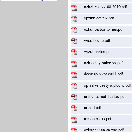
ozkzl zsd vv 08 2019.pdf
spzlnn dovcik.pdf
ozkur bartos tomas.pdf
vvdrahovce.pdf
vyzur bartos.pdf
ozk cesty salve vv.pdf
dodatsp pivot qari1.pdf
sp salve cesty a plochy.pdf
ur ibv rozhod. bartos.pdf
ur zsd.pdf
roman pikus.pdf
ozksp vv salve zsd.pdf